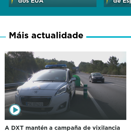
dos EUA
de Es
Máis actualidade
A DXT mantén a campaña de vixilancia