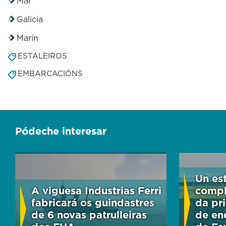
Mar
Galicia
Marín
ESTALEIROS
EMBARCACIÓNS
Pódeche interesar
Un es
A viguesa Industrias Ferri
compl
fabricará os guindastres
da pr
de 6 novas patrulleiras
de en