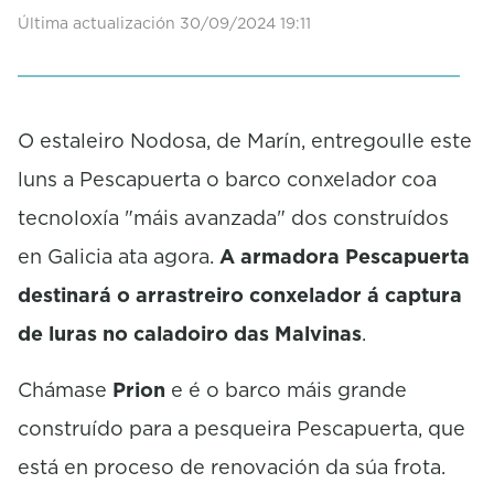
f
Última actualización 30/09/2024 19:11
0
s
e
c
o
O estaleiro Nodosa, de Marín, entregoulle este
n
d
luns a Pescapuerta o barco conxelador coa
s
tecnoloxía "máis avanzada" dos construídos
en Galicia ata agora.
A armadora Pescapuerta
destinará o arrastreiro conxelador á captura
de luras no caladoiro das Malvinas
.
Chámase
Prion
e é o barco máis grande
construído para a pesqueira Pescapuerta, que
está en proceso de renovación da súa frota.