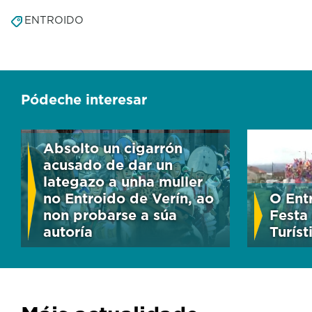
ENTROIDO
Pódeche interesar
Absolto un cigarrón
acusado de dar un
lategazo a unha muller
no Entroido de Verín, ao
O Ent
non probarse a súa
Festa
autoría
Turíst