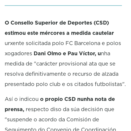
e
c
o
O Consello Superior de Deportes (CSD)
n
d
estimou este mércores a medida cautelar
s
urxente solicitada polo FC Barcelona e polos
xogadores
Dani Olmo e Pau Víctor, u
nha
medida de "carácter provisional ata que se
resolva definitivamente o recurso de alzada
presentado polo club e os citados futbolistas".
Así o indicou
o propio CSD nunha nota de
prensa,
respecto diso da súa decisión que
"suspende o acordo da Comisión de
Seguimento do Convenio de Coordinación