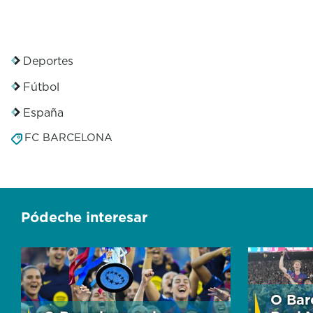
Deportes
Fútbol
España
FC BARCELONA
Pódeche interesar
O Bar