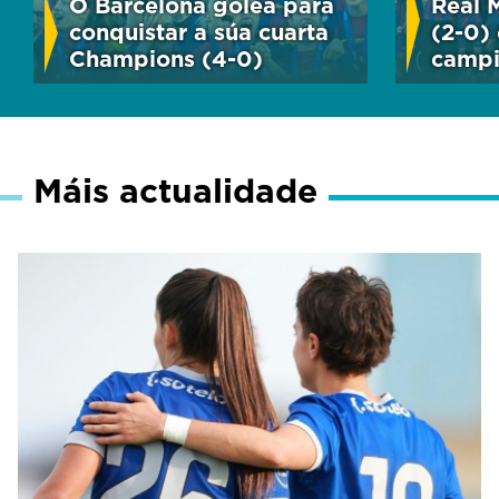
O Barcelona golea para
Real 
conquistar a súa cuarta
(2-0)
Champions (4-0)
campi
Máis actualidade