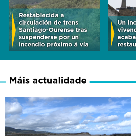
Restablecida a
circulación de trens
Un in
Santiago-Ourense tras
viven
suspenderse por un
acaba
incendio próximo á vía
resta
Máis actualidade