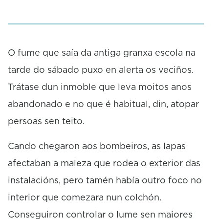
f
0
s
e
c
o
O fume que saía da antiga granxa escola na
n
tarde do sábado puxo en alerta os veciños.
d
s
Trátase dun inmoble que leva moitos anos
abandonado e no que é habitual, din, atopar
persoas sen teito.
Cando chegaron aos bombeiros, as lapas
afectaban a maleza que rodea o exterior das
instalacións, pero tamén había outro foco no
interior que comezara nun colchón.
Conseguiron controlar o lume sen maiores