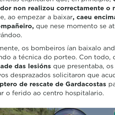
ador non realizou correctamente o 
e, ao empezar a baixar
, caeu encim
ompañeiro,
que nese momento se a
rándoo.
lmente, os bombeiros ían baixalo an
ando a técnica do porteo. Con todo,
dade das lesións
que presentaba, os
vos desprazados solicitaron que acu
óptero de rescate de Gardacostas
pa
r o ferido ao centro hospitalario.