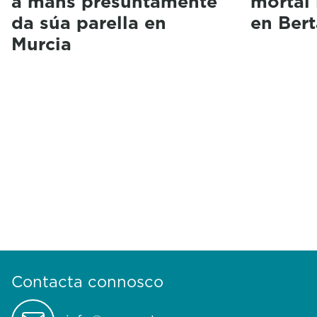
a mans presuntamente
mortal
da súa parella en
en Ber
Murcia
Contacta connosco