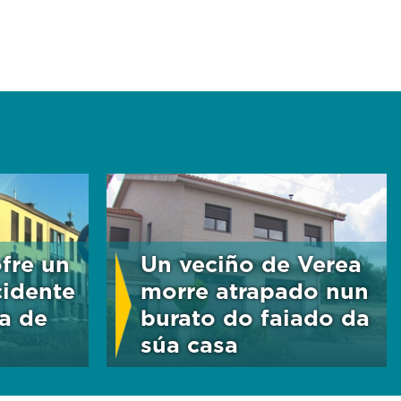
fre un
Un veciño de Verea
cidente
morre atrapado nun
a de
burato do faiado da
súa casa