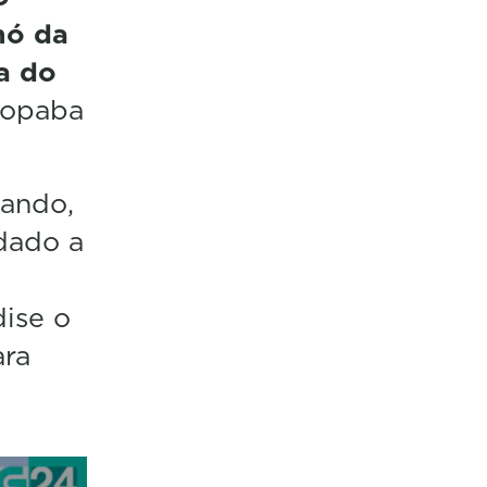
nó da
a do
topaba
dando,
 dado a
dise o
ra