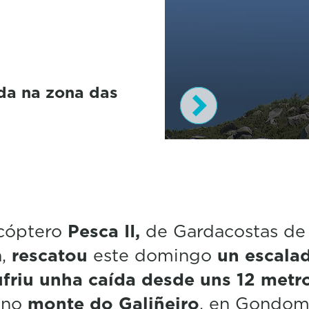
da na zona das
0
s
e
c
o
n
d
icóptero
Pesca II,
de Gardacostas de
s
a,
rescatou
este domingo
un escala
o
f
ufriu unha caída desde uns 12 metr
5
1
 no
monte do Galiñeiro
, en Gondom
s