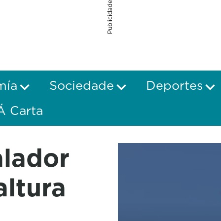
Publicidade
mía
Sociedade
Deportes
Á Carta
alador
ltura