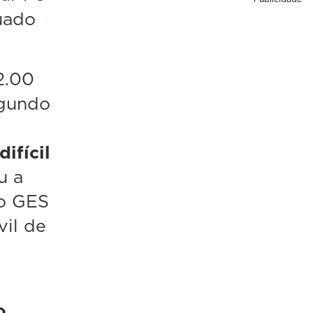
uado
12.00
egundo
ifícil
u a
 o GES
vil de
o