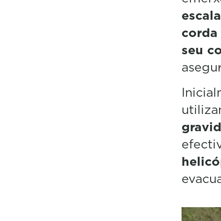
escal
corda
seu c
asegu
Inicia
utiliz
gravi
efecti
helic
evacua