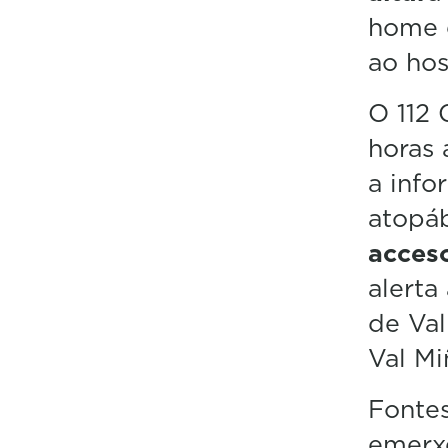
home 
ao hos
O 112 
horas 
a info
atopá
acces
alerta
de Val
Val Mi
Fontes
emerxe