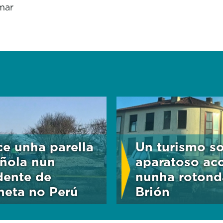
mar
ce unha parella
Un turismo so
ñola nun
aparatoso ac
dente de
nunha rotond
neta no Perú
Brión