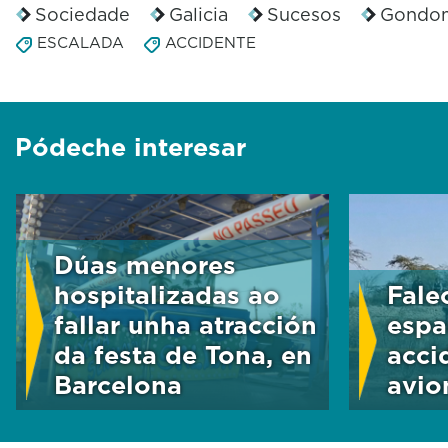
s
Sociedade
Galicia
Sucesos
Gondo
o
ESCALADA
ACCIDENTE
f
3
9
s
e
Pódeche interesar
c
o
n
d
s
V
o
Dúas menores
l
hospitalizadas ao
Fale
u
m
fallar unha atracción
espa
e
da festa de Tona, en
acci
9
0
Barcelona
avio
%