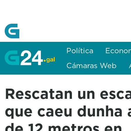
Skip to Main Content
Política
Econo
Cámaras Web
Rescatan un esc
que caeu dunha a
de 12 metros en