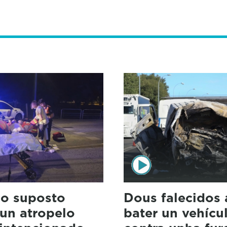
 o suposto
Dous falecidos 
dun atropelo
bater un vehícu