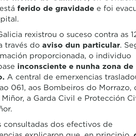
e
está
ferido de gravidade
e foi evac
c
o
pital.
n
d
Galicia rexistrou o suceso contra as 
s
V
a través do
aviso dun particular
. S
o
l
rmación proporcionada, o individuo
u
m
base
inconsciente e nunha zona de d
e
5
o.
A central de emerxencias traslado
0
%
 ao 061, aos Bombeiros do Morrazo,
 Miñor, a Garda Civil e Protección Ci
ñor.
 consultadas dos efectivos de
ncias explicaron que, en principio,