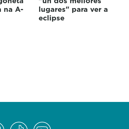
rgoneta
"un dos mellores
 na A-
lugares" para ver a
eclipse