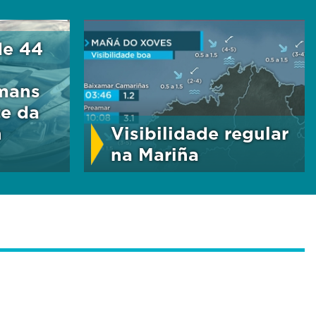
de 44
 mans
e da
n
Visibilidade regular
na Mariña