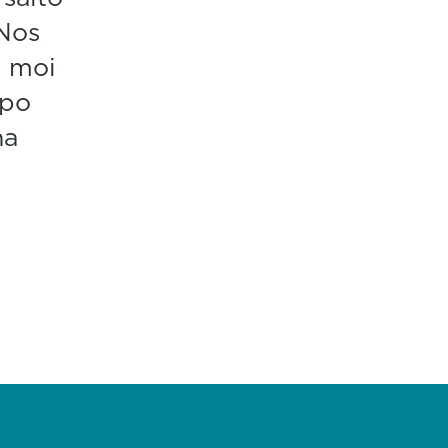
 Nos
l moi
ipo
ha