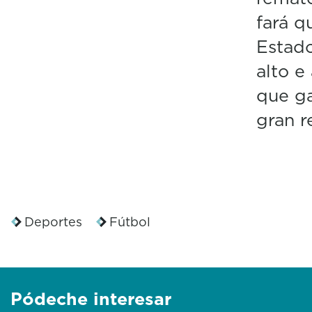
fará q
Estado
alto e
que ga
gran r
Deportes
Fútbol
Pódeche interesar