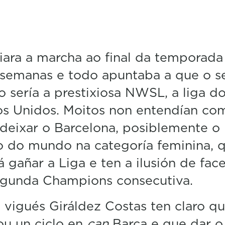
ara a marcha ao final da temporada
 semanas e todo apuntaba a que o s
o sería a prestixiosa NWSL, a liga d
os Unidos. Moitos non entendían co
deixar o Barcelona, posiblemente o 
 do mundo na categoría feminina, 
á gañar a Liga e ten a ilusión de fac
egunda Champions consecutiva.
 vigués Giráldez Costas ten claro q
u un ciclo en
can
Barça e que dar o