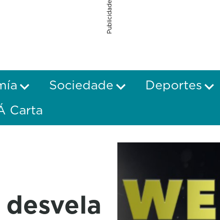
Publicidade
mía
Sociedade
Deportes
Á Carta
 desvela