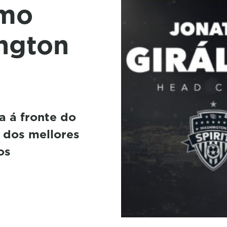
omo
ington
 á fronte do
n dos mellores
os