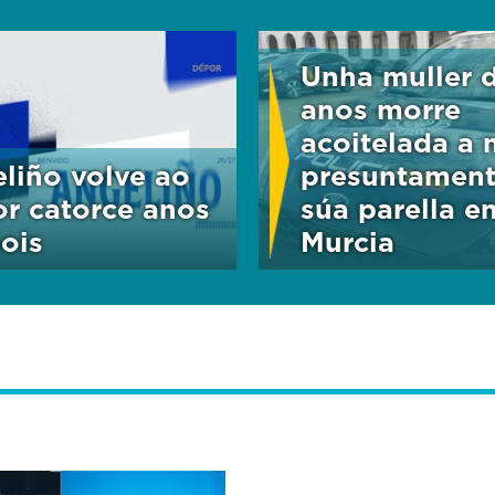
Unha muller 
anos morre
acoitelada a
liño volve ao
presuntament
r catorce anos
súa parella e
ois
Murcia