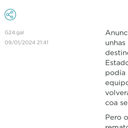
Anunci
G24.gal
unhas
09/01/2024 21:41
destin
Estad
podía 
equipo
volver
coa s
Pero o
remato