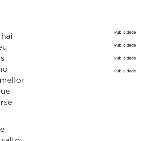
Publicidade
 hai
eu
Publicidade
os
Publicidade
mo
Publicidade
mellor
que
erse
ue
 salto