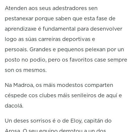
c
o
Atenden aos seus adestradores sen
n
pestanexar porque saben que esta fase de
d
s
aprendizaxe é fundamental para desenvolver
logo as súas carreiras deportivas e
persoais. Grandes e pequenos pelexan por un
posto no podio, pero os favoritos case sempre
son os mesmos.
Na Madroa, os máis modestos comparten
céspede cos clubes máis senlleiros de aquí e
dacolá.
Un deses sorrisos é o de Eloy, capitán do
Arosa. O seu equipo derrotou a un dos