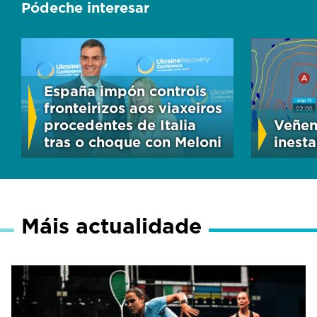
Pódeche interesar
España impón controis
fronteirizos aos viaxeiros
procedentes de Italia
Veñen
tras o choque con Meloni
inest
Máis actualidade