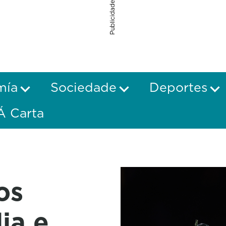
Publicidade
mía
Sociedade
Deportes
Á Carta
os
lia e