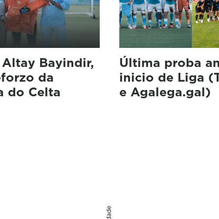
: Altay Bayindir,
Última proba a
eforzo da
inicio de Liga 
a do Celta
e Agalega.gal)