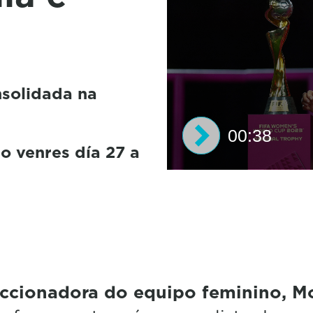
nsolidada na
00:38
o venres día 27 a
0
s
e
c
o
n
d
s
o
eccionadora do equipo feminino, M
f
3