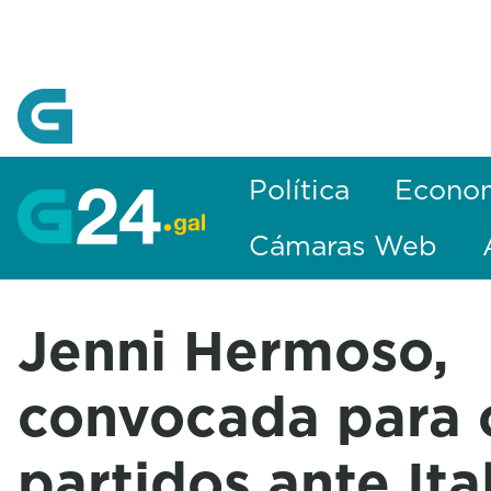
Skip to Main Content
Política
Econo
Cámaras Web
Jenni Hermoso,
convocada para 
partidos ante Ita