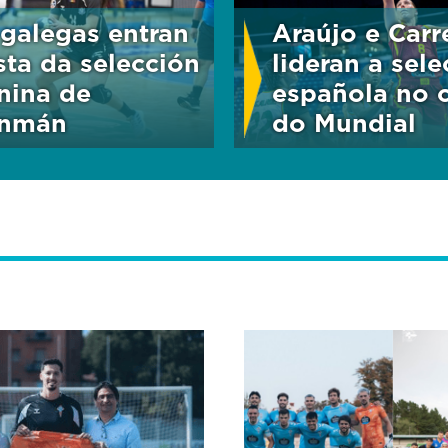
 galegas entran
Araújo e Carr
ista da selección
lideran a sele
nina de
española no 
onmán
do Mundial