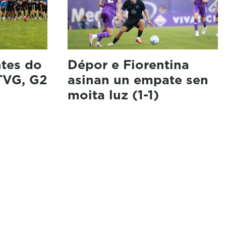
ntes do
Dépor e Fiorentina
(TVG, G2
asinan un empate sen
moita luz (1-1)