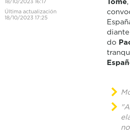
Tomé
18/10/2023 16:17
convo
Última actualización
18/10/2023 17:25
Españ
diante
do
Pac
tranqu
Españ
Mo
"A
el
no