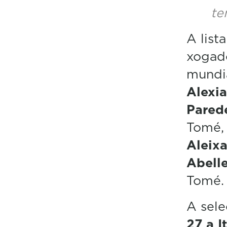
te
A list
xogado
mundia
Alexia
Pared
Tomé,
Aleix
Abell
Tomé.
A sele
27 a I