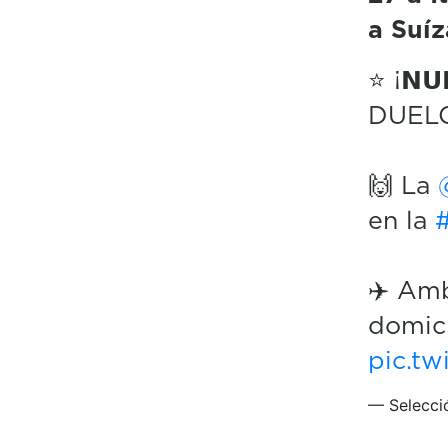
a Suíz
⭐️ ¡𝗡
DUEL
🙌 La
en la
✈️ Amb
domici
pic.t
— Selecci