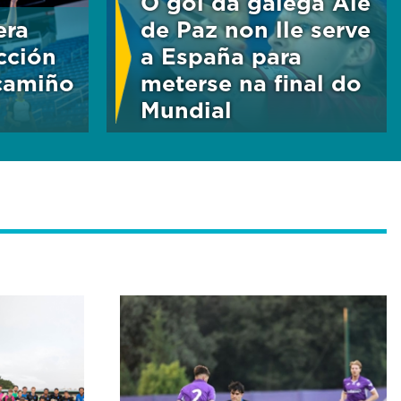
O gol da galega Ale
era
de Paz non lle serve
cción
a España para
camiño
meterse na final do
Mundial