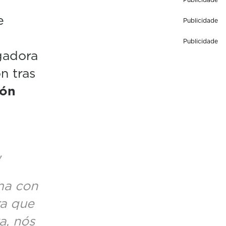
e
Publicidade
Publicidade
gadora
ón tras
ión
"
ma con
ra que
a, nós