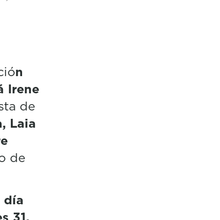
ció
n
á Irene
sta de
, Laia
re
o de
 día
s 31,