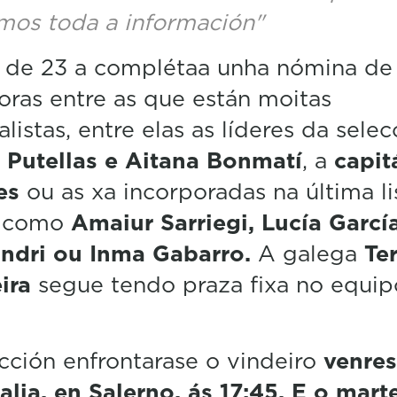
mos toda a información"
a de 23 a complétaa unha nómina de
ras entre as que están moitas
listas, entre elas as líderes da selec
 Putellas e Aitana Bonmatí
, a
capit
es
ou as xa incorporadas na última li
 como
Amaiur Sarriegi, Lucía García
andri ou Inma Gabarro.
A galega
Te
eira
segue tendo praza fixa no equip
cción enfrontarase o vindeiro
venres
talia, en Salerno, ás 17:45. E o marte