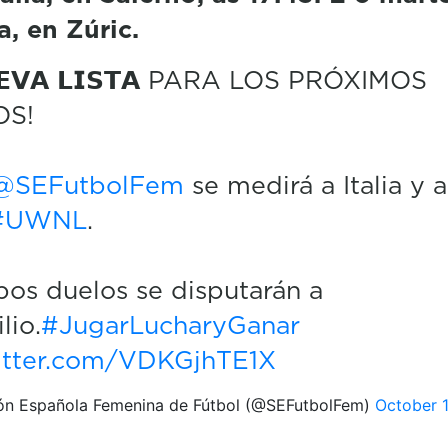
a, en Zúric
.
𝗨𝗘𝗩𝗔 𝗟𝗜𝗦𝗧𝗔 PARA LOS PRÓXIMOS
OS!
@SEFutbolFem
se medirá a Italia y 
#UWNL
.
os duelos se disputarán a
lio.
#JugarLucharyGanar
witter.com/VDKGjhTE1X
ón Española Femenina de Fútbol (@SEFutbolFem)
October 