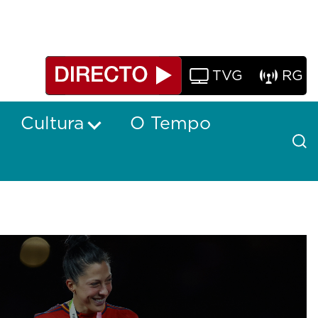
TVG
RG
Cultura
O Tempo