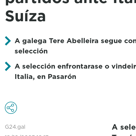
Suíza
A galega Tere Abelleira segue co
selección
A selección enfrontarase o vindeir
Italia, en Pasarón
A sel
G24.gal