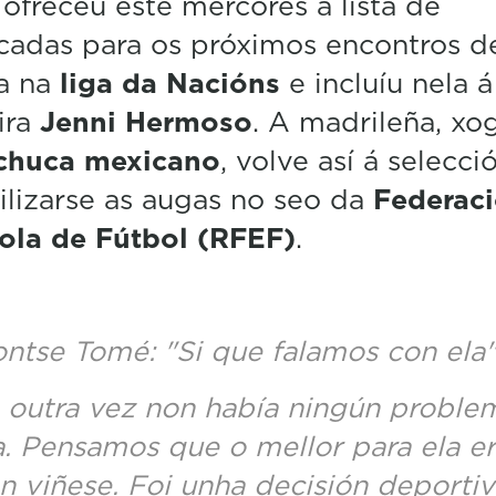
, ofreceu este mércores a lista de
8
cadas para os próximos encontros d
s
e
a na
liga da Nacións
e incluíu nela á
c
o
ira
Jenni Hermoso
. A madrileña, xo
n
d
huca mexicano
, volve así á selecci
s
V
ilizarse as augas no seo da
Federac
o
l
ola de Fútbol (RFEF)
.
u
m
e
5
0
ntse Tomé: "Si que falamos con ela
%
 outra vez non había ningún proble
a. Pensamos que o mellor para ela e
n viñese. Foi unha decisión deportiv