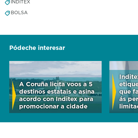
INDITEX
BOLSA
Pódeche interesar
Indite
A Coruña licita voos a 5
etiqu
destinos estatais e asina
que f
acordo con Inditex para
ás pe
promocionar a cidade
limita