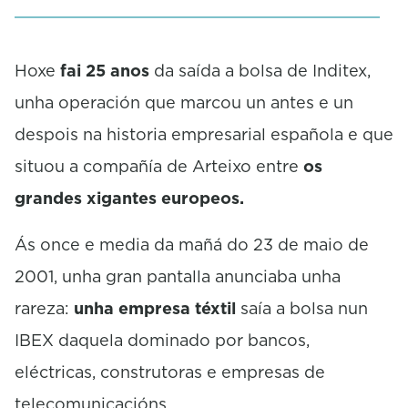
e
c
o
Hoxe
fai 25 anos
da saída a bolsa de Inditex,
n
d
unha operación que marcou un antes e un
s
despois na historia empresarial española e que
situou a compañía de Arteixo entre
os
grandes xigantes europeos.
Ás once e media da mañá do 23 de maio de
2001, unha gran pantalla anunciaba unha
rareza:
unha empresa téxtil
saía a bolsa nun
IBEX daquela dominado por bancos,
eléctricas, construtoras e empresas de
telecomunicacións.