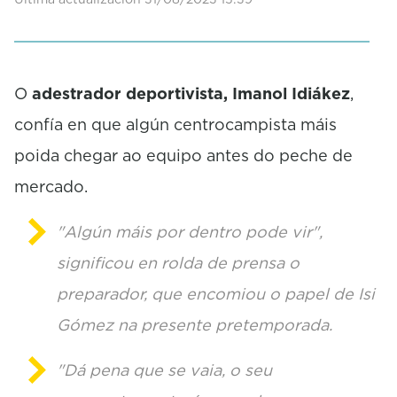
e
c
o
n
d
O
adestrador deportivista, Imanol Idiákez
,
s
confía en que algún centrocampista máis
poida chegar ao equipo antes do peche de
mercado.
"Algún máis por dentro pode vir",
significou en rolda de prensa o
preparador, que encomiou o papel de Isi
Gómez na presente pretemporada.
"Dá pena que se vaia, o seu