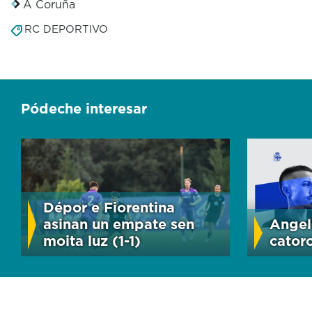
A Coruña
RC DEPORTIVO
Pódeche interesar
Dépor e Fiorentina
asinan un empate sen
Angel
moita luz (1-1)
cator