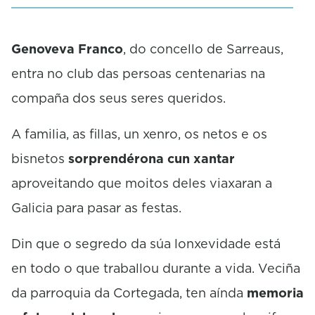
c
o
n
d
Genoveva Franco
, do concello de Sarreaus,
s
entra no club das persoas centenarias na
compaña dos seus seres queridos.
A familia, as fillas, un xenro, os netos e os
bisnetos
sorprendérona cun xantar
aproveitando que moitos deles viaxaran a
Galicia para pasar as festas.
Din que o segredo da súa lonxevidade está
en todo o que traballou durante a vida. Veciña
da parroquia da Cortegada, ten aínda
memoria