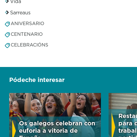
Vida
Sarreaus
ANIVERSARIO
CENTENARIO
CELEBRACIÓNS
Pódeche interesar
Resta
Os galegos celebran con
para 
euforia a vitoria de
traba