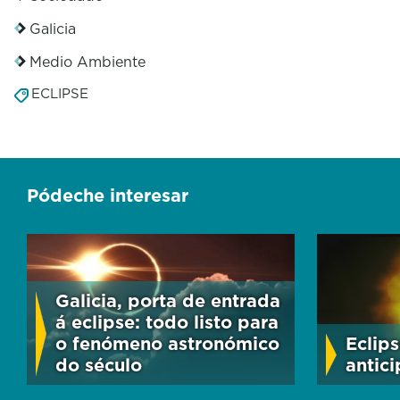
Galicia
Medio Ambiente
ECLIPSE
Pódeche interesar
Galicia, porta de entrada
á eclipse: todo listo para
o fenómeno astronómico
Eclip
do século
antici