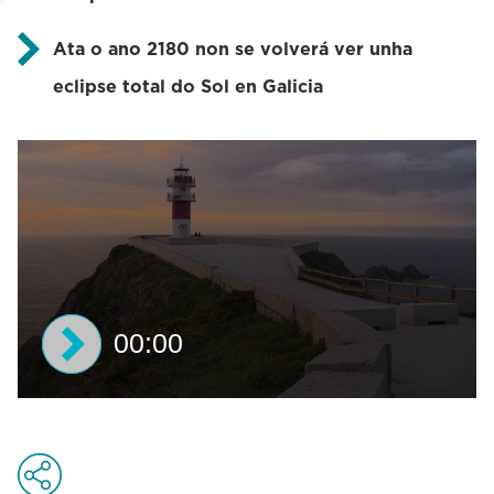
Ata o ano 2180
non se volverá ver unha
eclipse total do Sol en Galicia
00:00
0
s
e
c
o