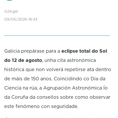
n
d
G24.gal
s
09/05/2026 18:43
o
f
0
s
e
c
o
Galicia prepárase para a
eclipse total do Sol
n
do 12 de agosto
, unha cita astronómica
d
s
histórica que non volverá repetirse ata dentro
de máis de 150 anos. Coincidindo co Día da
Ciencia na rúa, a Agrupación Astronómica Ío
da Coruña da consellos sobre como observar
este fenómeno con seguridade.