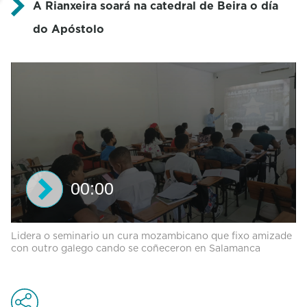
A Rianxeira soará na catedral de Beira o día
do Apóstolo
00:00
0
Lidera o seminario un cura mozambicano que fixo amizade
s
con outro galego cando se coñeceron en Salamanca
e
c
o
n
d