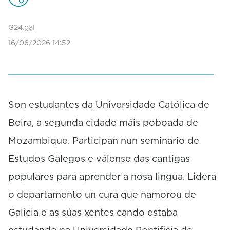
s
o
G24.gal
f
0
16/06/2026 14:52
s
e
c
o
n
d
Son estudantes da Universidade Católica de
s
Beira, a segunda cidade máis poboada de
Mozambique. Participan nun seminario de
Estudos Galegos e válense das cantigas
populares para aprender a nosa lingua. Lidera
o departamento un cura que namorou de
Galicia e as súas xentes cando estaba