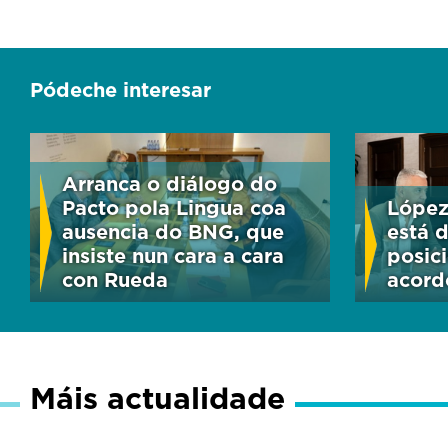
Pódeche interesar
Arranca o diálogo do
Pacto pola Lingua coa
López
ausencia do BNG, que
está 
insiste nun cara a cara
posic
con Rueda
acord
Máis actualidade