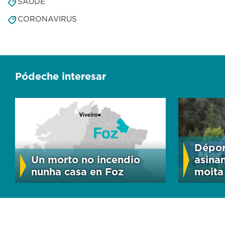
SAÚDE
CORONAVIRUS
Pódeche interesar
Dépor
Un morto no incendio
asina
nunha casa en Foz
moita 