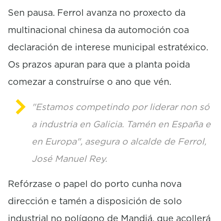
c
o
Sen pausa. Ferrol avanza no proxecto da
n
multinacional chinesa da automoción coa
d
s
declaración de interese municipal estratéxico.
Os prazos apuran para que a planta poida
comezar a construírse o ano que vén.
"Estamos competindo por liderar non só
a industria en Galicia. Tamén en España e
en Europa", asegura o alcalde de Ferrol,
José Manuel Rey.
Refórzase o papel do porto cunha nova
dirección e tamén a disposición de solo
industrial no polígono de Mandiá, que acollerá