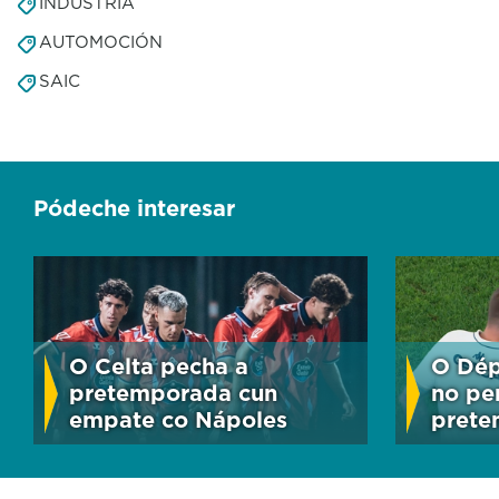
INDUSTRIA
AUTOMOCIÓN
SAIC
Pódeche interesar
O Celta pecha a
O Dép
pretemporada cun
no pe
empate co Nápoles
pret