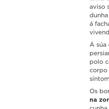
aviso 
dunha 
á fach
vivend
Á súa 
persia
polo c
corpo 
síntom
Os bo
na zo
cunha