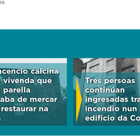
os
ncencio calcina
 vivenda que
Tres persoas
 parella
continúan
aba de mercar
ingresadas tr
 restaurar na
incendio nun
a
edificio da C