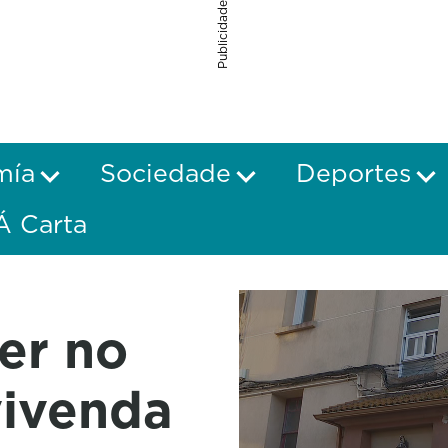
Publicidade
mía
Sociedade
Deportes
Á Carta
er no
vivenda