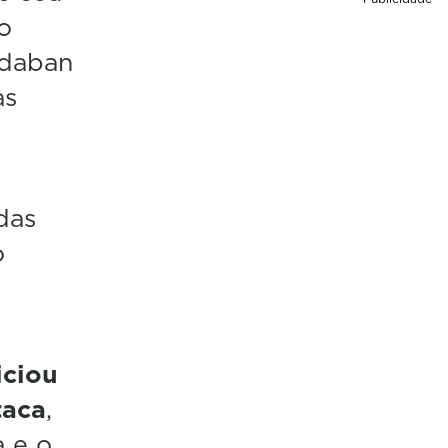
o
 daban
as
das
o
iciou
taca
,
a
e o