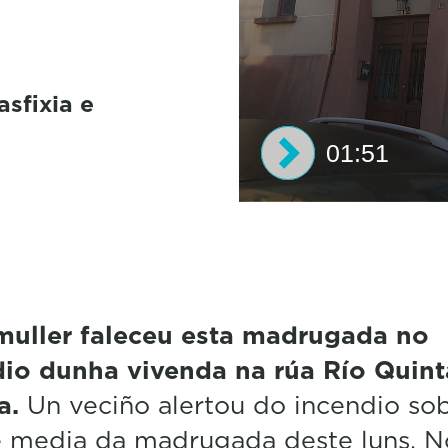
sfixia e
01:51
0
s
e
c
o
n
d
uller faleceu esta madrugada no
s
io dunha vivenda na rúa Río Quint
o
f
a.
Un veciño alertou do incendio sob
1
m
e media da madrugada deste luns. N
i