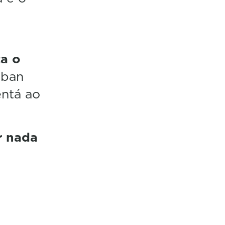
ta o
aban
entá ao
r nada