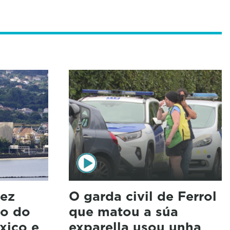
rez
O garda civil de Ferrol
xo do
que matou a súa
xico e
exparella usou unha