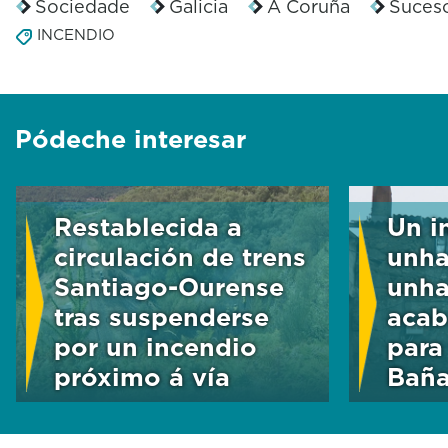
Sociedade
Galicia
A Coruña
Suces
INCENDIO
Pódeche interesar
Restablecida a
Un i
circulación de trens
unha
Santiago-Ourense
unha
tras suspenderse
acab
por un incendio
para
próximo á vía
Bañ