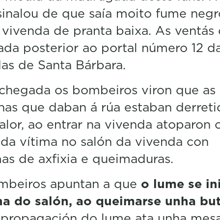
n
sinalou de que saía moito fume negr
u
t
vivenda de pranta baixa. As ventás
e
,
ada posterior ao portal número 12 d
5
as de Santa Bárbara.
1
s
e
chegada os bombeiros viron que as
c
o
nas que daban á rúa estaban derreti
n
d
alor, ao entrar na vivenda atoparon 
s
V
da vítima no salón da vivenda con
o
as de axfixia e queimaduras.
l
u
m
mbeiros apuntan a que
o lume se in
e
5
na do salón, ao queimarse unha bu
0
%
 propagación do lume ata unha
mes