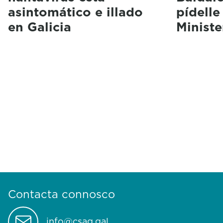
asintomático e illado
pídelle
en Galicia
Ministe
Contacta connosco
info@csag.gal