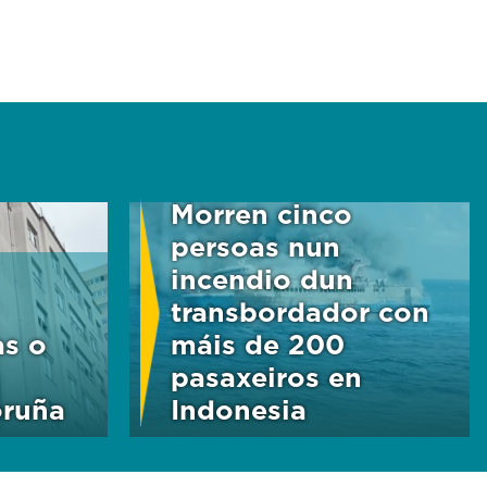
Morren cinco
persoas nun
incendio dun
transbordador con
as o
máis de 200
pasaxeiros en
oruña
Indonesia