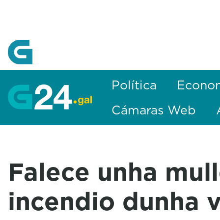
Skip to Main Content
Política
Econo
Cámaras Web
Falece unha mull
incendio dunha 