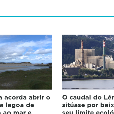
 acorda abrir o
O caudal do Lé
a lagoa de
sitúase por bai
o ao mar e
seu límite ecoló