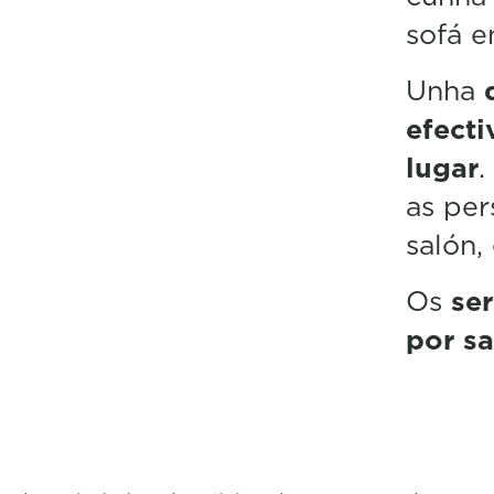
sofá e
Unha
efect
lugar
.
as per
salón,
Os
se
por sa