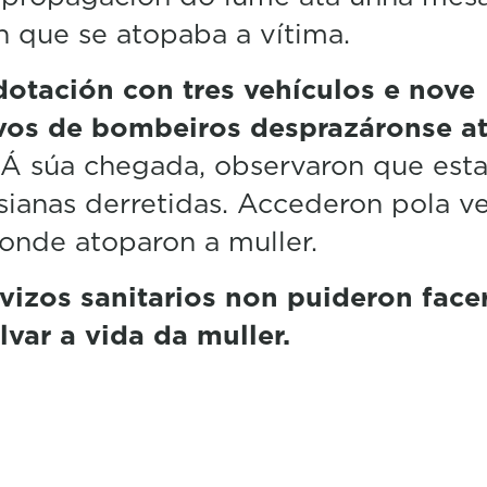
n que se atopaba a vítima.
dotación con tres vehículos e nove
ivos de bombeiros desprazáronse a
 Á súa chegada, observaron que est
sianas derretidas. Accederon pola v
 onde atoparon a muller.
rvizos sanitarios non puideron face
lvar a vida da muller.