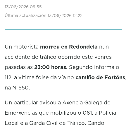
s
13/06/2026 09:55
o
f
Última actualización 13/06/2026 12:22
0
s
e
c
o
Un motorista
morreu en Redondela
nun
n
d
accidente de tráfico ocorrido este venres
s
pasadas as
23:00 horas.
Segundo informa o
112, a vítima foise da vía no
camiño de Fortóns
,
na N-550.
Un particular avisou a Axencia Galega de
Emerxencias que mobilizou o 061, a Policía
Local e a Garda Civil de Tráfico. Cando