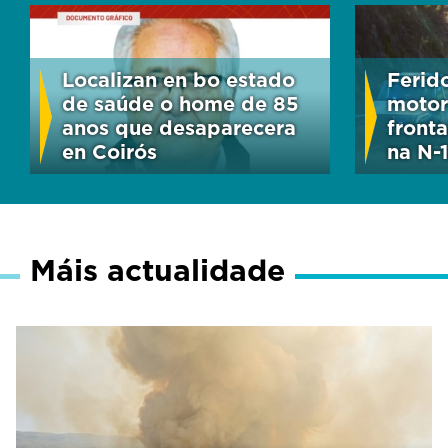
Localizan en bo estado
Ferid
de saúde o home de 85
motor
anos que desaparecera
front
en Coirós
na N-
Máis actualidade