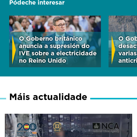
Pódeche interesar
O Goberno británico
O Gob
anuncia a supresión do
desact
IVE sobre a electricidade
varia
no Reino Unido
anticr
Máis actualidade