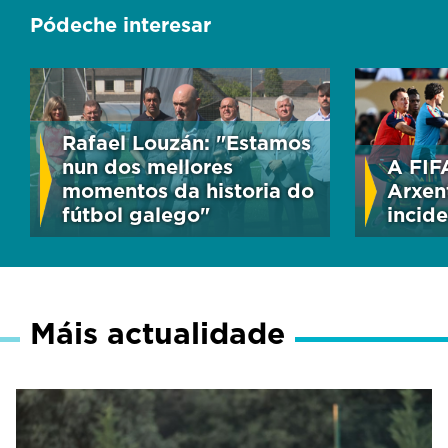
Pódeche interesar
Rafael Louzán: "Estamos
nun dos mellores
A FIF
momentos da historia do
Arxen
fútbol galego"
incide
Máis actualidade