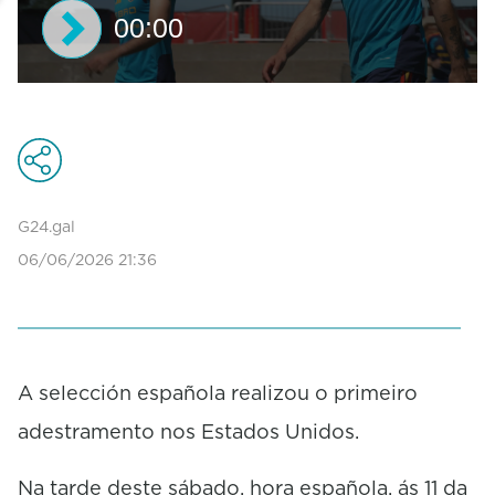
00:00
0
s
e
c
o
n
d
G24.gal
s
06/06/2026 21:36
o
f
0
s
e
c
o
A selección española realizou o primeiro
n
adestramento nos Estados Unidos.
d
s
Na tarde deste sábado, hora española, ás 11 da