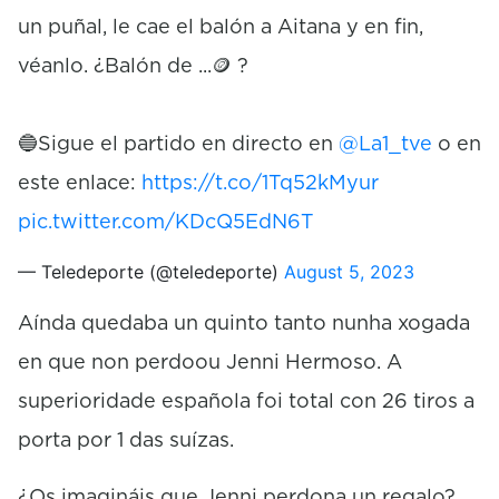
un puñal, le cae el balón a Aitana y en fin,
véanlo. ¿Balón de ...🪙 ?
🔵Sigue el partido en directo en
@La1_tve
o en
este enlace:
https://t.co/1Tq52kMyur
pic.twitter.com/KDcQ5EdN6T
— Teledeporte (@teledeporte)
August 5, 2023
Aínda quedaba un quinto tanto nunha xogada
en que non perdoou Jenni Hermoso. A
superioridade española foi total con 26 tiros a
porta por 1 das suízas.
¿Os imagináis que Jenni perdona un regalo?