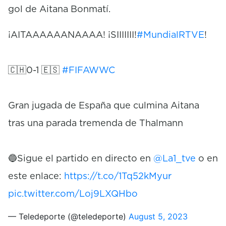
gol de Aitana Bonmatí.
¡AITAAAAAANAAAA! ¡SIIIIIII!
#MundialRTVE
!
🇨🇭0-1 🇪🇸
#FIFAWWC
Gran jugada de España que culmina Aitana
tras una parada tremenda de Thalmann
🔵Sigue el partido en directo en
@La1_tve
o en
este enlace:
https://t.co/1Tq52kMyur
pic.twitter.com/Loj9LXQHbo
— Teledeporte (@teledeporte)
August 5, 2023