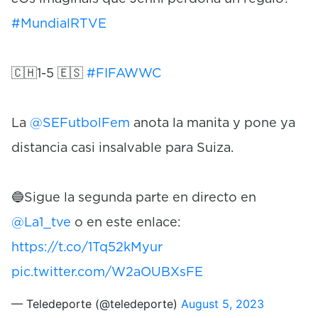
#MundialRTVE
🇨🇭1-5 🇪🇸
#FIFAWWC
La
@SEFutbolFem
anota la manita y pone ya
distancia casi insalvable para Suiza.
🔵Sigue la segunda parte en directo en
@La1_tve
o en este enlace:
https://t.co/1Tq52kMyur
pic.twitter.com/W2aOUBXsFE
— Teledeporte (@teledeporte)
August 5, 2023