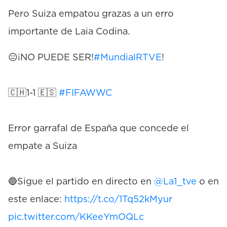
Pero Suiza empatou grazas a un erro
importante de Laia Codina.
😑¡NO PUEDE SER!
#MundialRTVE
!
🇨🇭1-1 🇪🇸
#FIFAWWC
Error garrafal de España que concede el
empate a Suiza
🔵Sigue el partido en directo en
@La1_tve
o en
este enlace:
https://t.co/1Tq52kMyur
pic.twitter.com/KKeeYmOQLc