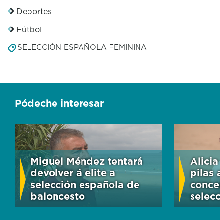
Deportes
Fútbol
SELECCIÓN ESPAÑOLA FEMININA
Pódeche interesar
Miguel Méndez tentará
Alici
devolver á elite a
pilas 
selección española de
conce
baloncesto
selec