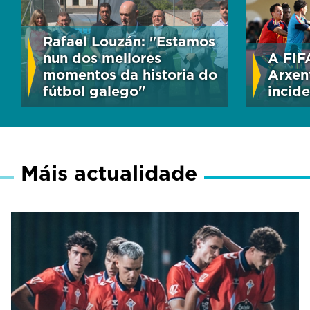
Rafael Louzán: "Estamos
nun dos mellores
A FIF
momentos da historia do
Arxen
fútbol galego"
incide
Máis actualidade