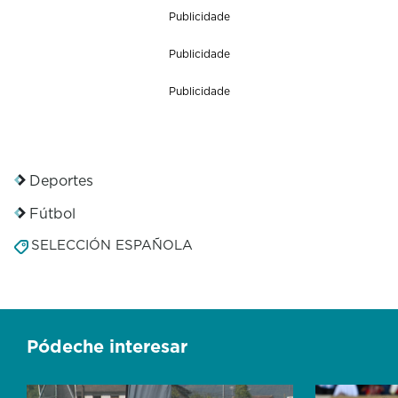
s
n
Publicidade
o
d
f
2
Publicidade
8
s
Publicidade
e
c
o
n
d
Deportes
s
Fútbol
SELECCIÓN ESPAÑOLA
Pódeche interesar