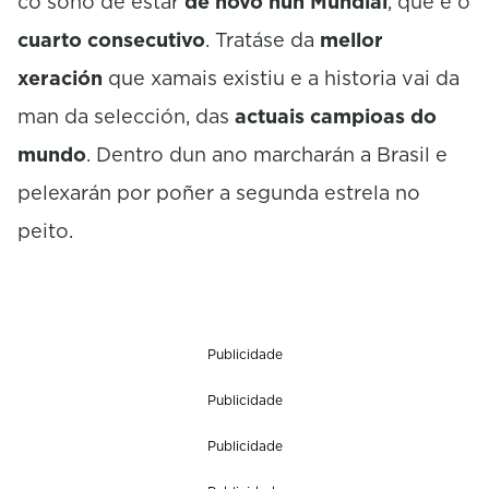
co soño de estar
de novo nun Mundial
, que é o
cuarto consecutivo
. Tratáse da
mellor
xeración
que xamais existiu e a historia vai da
man da selección, das
actuais campioas do
mundo
. Dentro dun ano marcharán a Brasil e
pelexarán por poñer a segunda estrela no
peito.
Publicidade
Publicidade
Publicidade