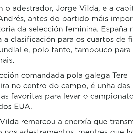
d
n o adestrador, Jorge Vilda, e a capit
s
Andrés, antes do partido máis impor
o
f
toria da selección feminina. España 
2
9
a a clasificación para os cuartos de fi
s
e
ndial e, polo tanto, tampouco para
c
o
nais.
n
d
ección comandada pola galega Tere
s
V
ira no centro do campo, é unha das
o
l
s favoritas para levar o campionato
u
m
 dos EUA.
e
5
0
Vilda remarcou a enerxía que transm
%
 nos adestramentos, mentres que I