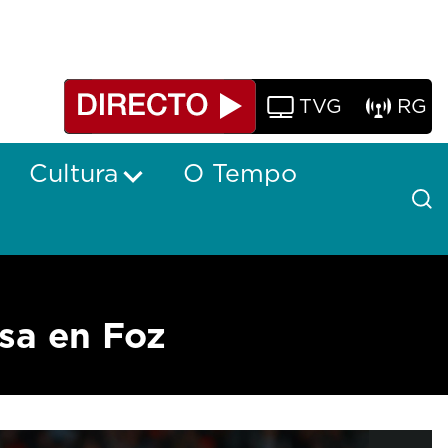
TVG
RG
Cultura
O Tempo
sa en Foz