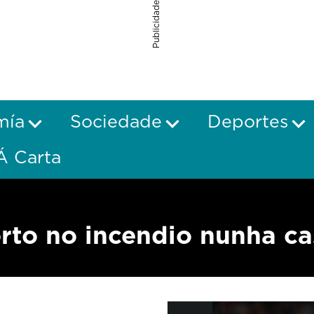
Publicidade
mía
Sociedade
Deportes
Á Carta
rto no incendio nunha ca