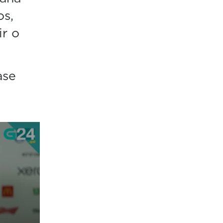
os,
ir o
ase