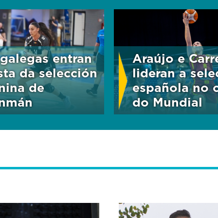
 galegas entran
Araújo e Carr
ista da selección
lideran a sele
nina de
española no 
onmán
do Mundial