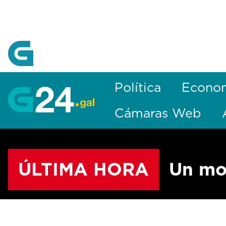
Skip to Main Content
Política
Econo
Cámaras Web
ÚLTIMA HORA
Un mo