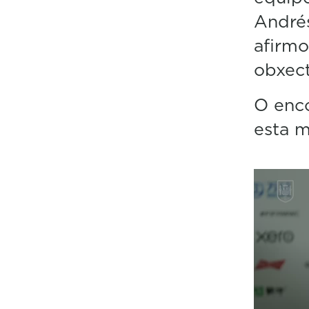
Andrés
afirmo
obxect
O enco
esta 