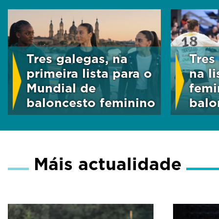
n
d
s
V
o
l
Tres galegas, na
Tres
u
m
primeira lista para o
na l
e
Mundial de
femi
9
0
baloncesto feminino
bal
%
Máis actualidade