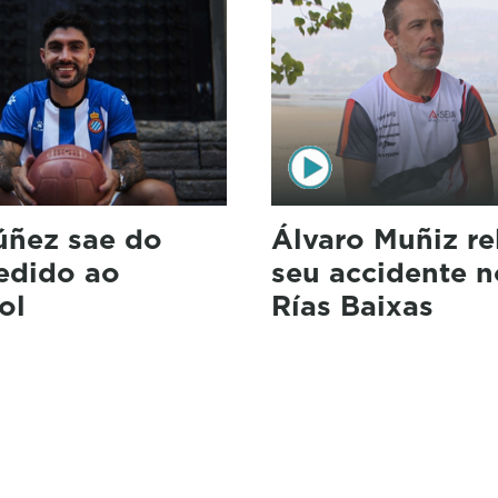
úñez sae do
Álvaro Muñiz re
cedido ao
seu accidente n
ol
Rías Baixas