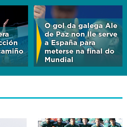
O gol da galega Ale
era
de Paz non lle serve
cción
a España para
camiño
meterse na final do
Mundial