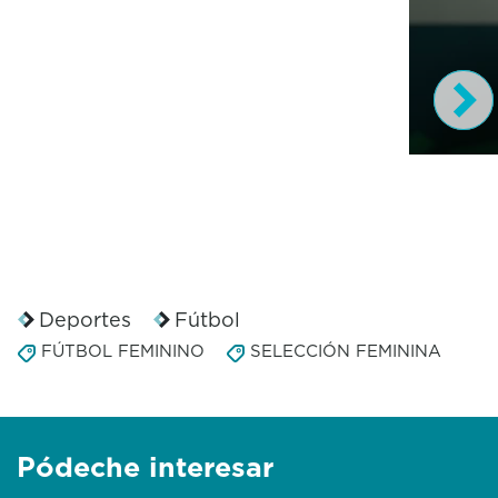
0
s
e
c
o
n
d
s
Deportes
Fútbol
o
FÚTBOL FEMININO
SELECCIÓN FEMININA
f
2
9
s
e
Pódeche interesar
c
o