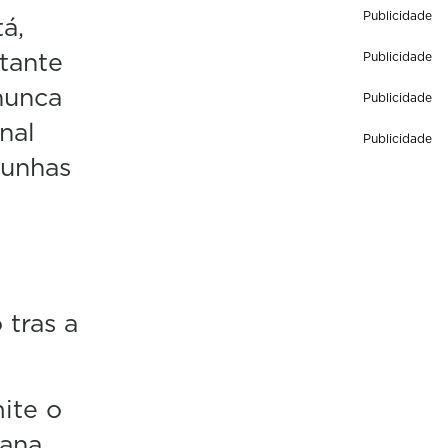
Publicidade
á,
tante
Publicidade
nunca
Publicidade
nal
Publicidade
 unhas
 tras a
ite o
vana