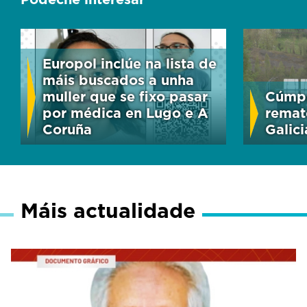
Europol inclúe na lista de
máis buscados a unha
muller que se fixo pasar
Cúmpr
por médica en Lugo e A
remat
Coruña
Galici
Máis actualidade