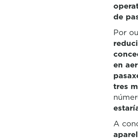
operat
de pas
Por ou
reduci
conce
en aer
pasax
tres m
número
estarí
A conc
apare