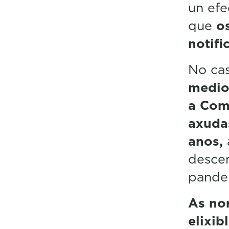
un efe
que
os
notifi
No cas
medio 
a Com
axudas
anos,
descen
pande
As no
elixib