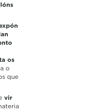
llóns
expón
dan
ento
e
ta os
ía o
 os que
e
vir
ateria