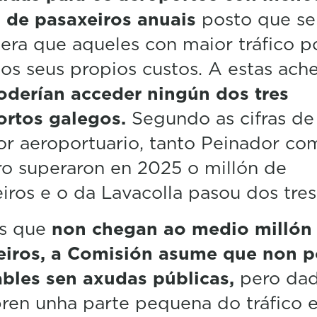
 de pasaxeiros anuais
posto que se
era que aqueles con maior tráfico 
 os seus propios custos. A estas ach
oderían acceder ningún dos tres
ortos galegos.
Segundo as cifras de
or aeroportuario, tanto Peinador co
o superaron en 2025 o millón de
iros e o da Lavacolla pasou dos tres
os que
non chegan ao medio millón
eiros, a Comisión asume que non 
ables sen axudas públicas,
pero da
ren unha parte pequena do tráfico 