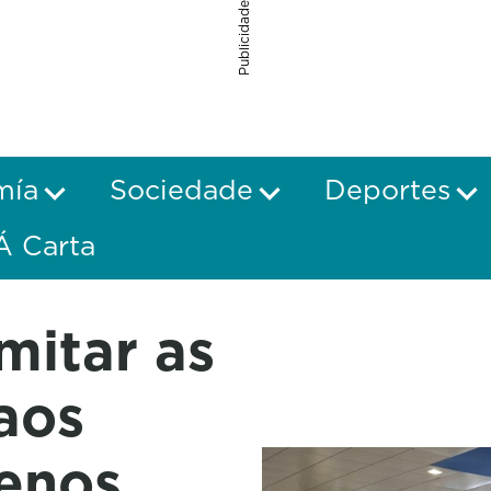
Publicidade
mía
Sociedade
Deportes
Á Carta
mitar as
aos
enos