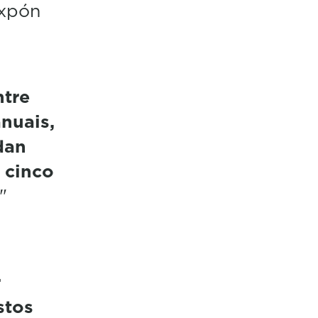
expón
ntre
nuais,
dan
 cinco
"
r
stos