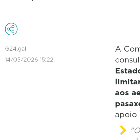
A Com
G24.gal
consul
14/05/2026 15:22
Estado
limita
aos a
pasax
apoio 
"O