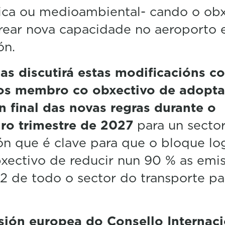
ica ou medioambiental- cando o obx
rear nova capacidade no aeroporto 
ón.
as discutirá estas modificacións c
os membro co obxectivo de adopta
n final das novas regras durante o
iro trimestre de 2027
para un secto
ón que é clave para que o bloque lo
xectivo de reducir nun 90 % as emi
 de todo o sector do transporte pa
sión europea do Consello Internac