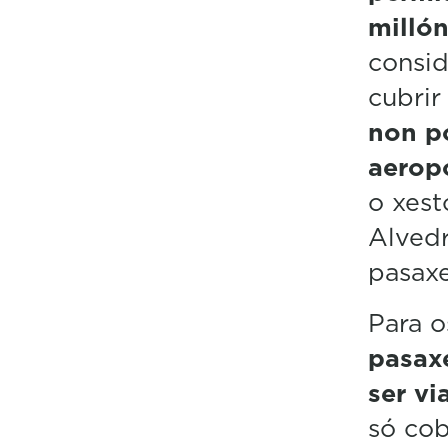
millón
consid
cubrir
non p
aerop
o xest
Alvedr
pasaxe
Para 
pasax
ser vi
só cob