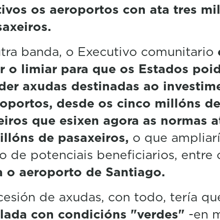
ivos os aeroportos con ata tres mi
axeiros.
tra banda, o Executivo comunitario
r o limiar para que os Estados poi
der axudas destinadas ao investim
oportos, desde os cinco millóns d
eiros que esixen agora as normas a
illóns de pasaxeiros,
o que ampliar
 de potenciais beneficiarios, entre
a o aeroporto de Santiago.
esión de axudas, con todo, tería qu
llada con condicións "verdes"
-en m