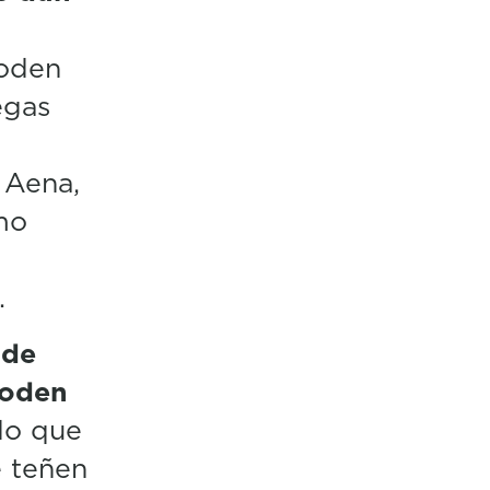
poden
egas
 Aena,
mo
.
 de
poden
do que
e teñen