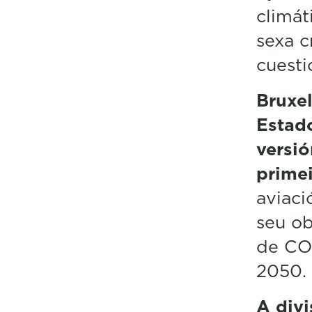
climát
sexa c
cuesti
Bruxel
Estad
versió
prime
aviaci
seu ob
de CO2
2050.
A divi