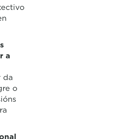
ectivo
en
os
r a
r da
gre o
sións
ra
ional