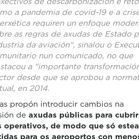
xectivos de descarbonización e reto
mo a pandemia de covid-19 e a cris
erxética requiren un enfoque moder
bre as regras de axudas de Estado p
dustria da aviación", sinalou o Execu
munitario nun comunicado, no que
stacou a "importante transformació
ctor desde que se aprobou a normat
tual, en 2014.
as propón introducir cambios na
sión de
axudas públicas para cubrir
s operativos, de modo que só este
tidas para os aeroportos con meno