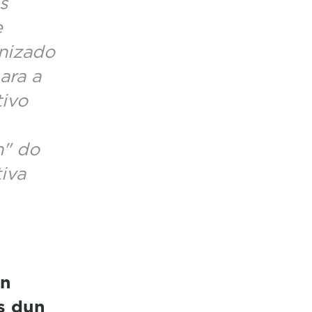
s
e
nizado
ara a
tivo
n" do
iva
an
s dun