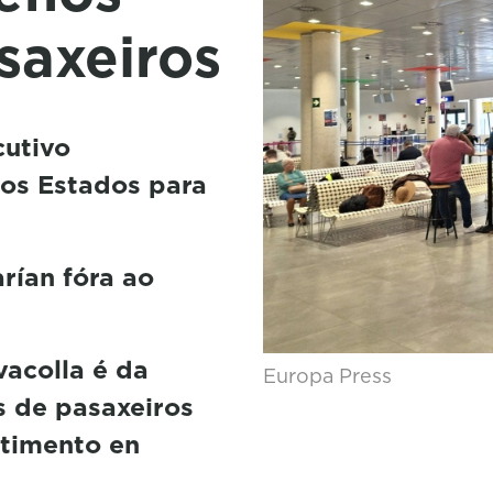
saxeiros
cutivo
 os Estados para
rían fóra ao
vacolla é da
Europa Press
s de pasaxeiros
stimento en