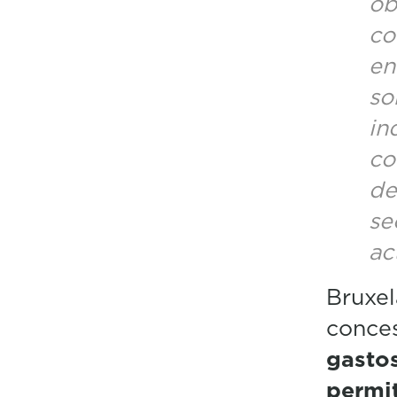
ob
co
en
so
in
co
de
se
ac
Bruxel
conce
gasto
permi