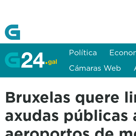
Skip to Main Content
Política
Econo
Cámaras Web
Bruxelas quere li
axudas públicas 
aeroportos de m