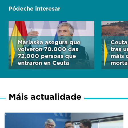
Pódeche interesar
Marlaska asegura que
Ceuta
volveron 70.000 das
tras u
72.000 persoas que
máis 
entraron en Ceuta
morta
Máis actualidade