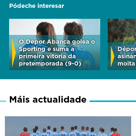
Pódeche interesar
O Depor Abanca golea o
Sporting e suma a
Dépor
primeira vitoria da
asina
pretemporada (9-0)
moita 
Máis actualidade