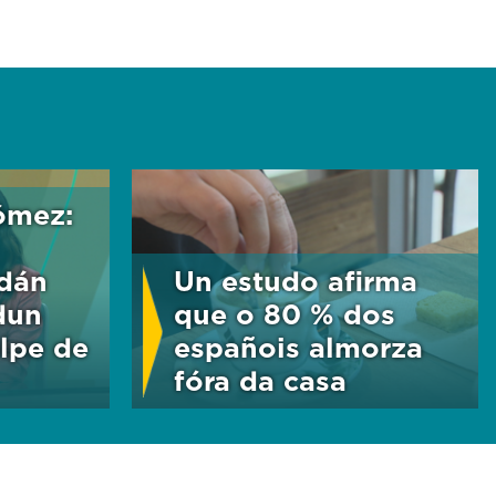
ómez:
adán
Un estudo afirma
dun
que o 80 % dos
lpe de
españois almorza
fóra da casa