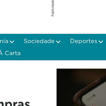
Publicidade
mía
Sociedade
Deportes
Á Carta
mpras,