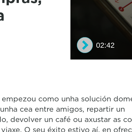
a
02:42
0
s
e
c
o
n
d
 empezou como unha solución domé
s
unha cea entre amigos, repartir un
o
f
lo, devolver un café ou axustar as c
2
m
viaxe. O seu éxito estivo aí, en ofre
i