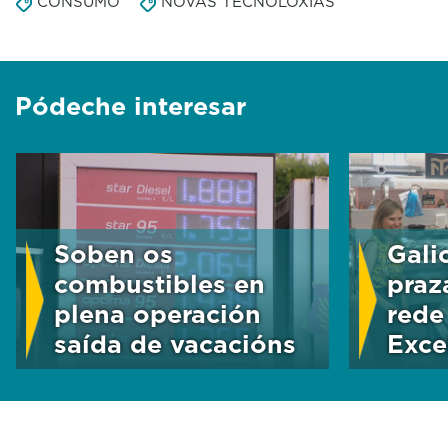
CONSUMO
NOVAS TECNOLOXÍAS
Pódeche interesar
Soben os
Gali
combustibles en
praz
plena operación
rede
saída de vacacións
Exce