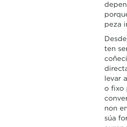
depen
porque
peza 
Desde 
ten se
coñeci
direct
levar 
o fixo
conver
non en
súa fo