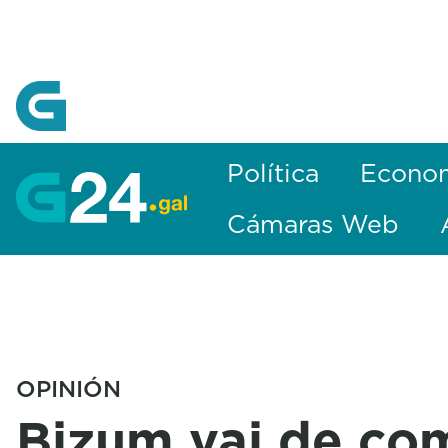
Skip to Main Content
Política
Econo
Cámaras Web
OPINIÓN
Bizum vai de co