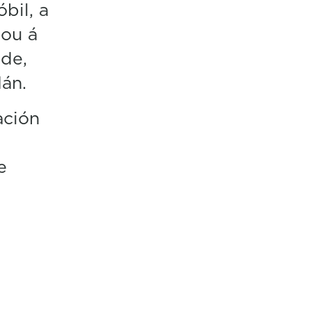
bil, a
 ou á
de,
dán.
ación
e