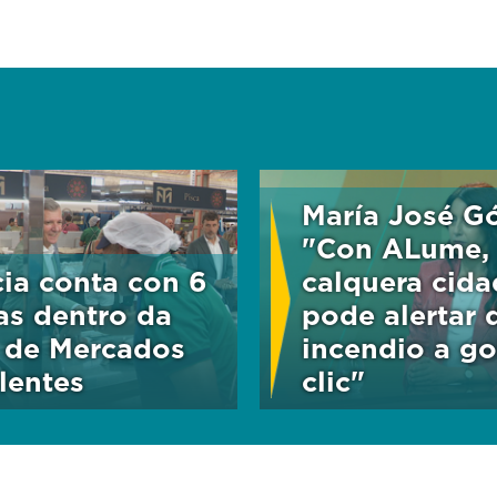
María José G
"Con ALume,
cia conta con 6
calquera cid
as dentro da
pode alertar 
 de Mercados
incendio a go
lentes
clic"