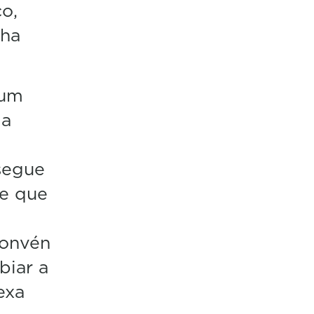
o,
nha
zum
ma
segue
de que
convén
biar a
exa