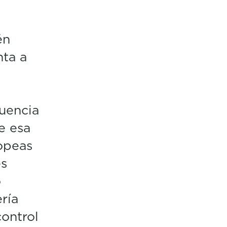
én
nta a
uencia
e esa
ropeas
es
o
ría
control