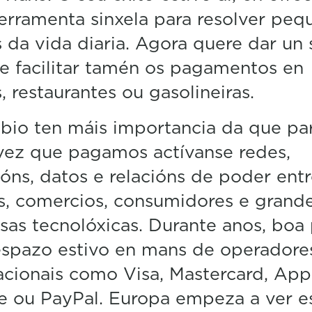
n
erramenta sinxela para resolver peq
u
t
 da vida diaria. Agora quere dar un 
e
s
e facilitar tamén os pagamentos en
,
, restaurantes ou gasolineiras.
4
2
s
io ten máis importancia da que pa
e
c
vez que pagamos actívanse redes,
o
n
óns, datos e relacións de poder ent
d
s
, comercios, consumidores e grand
V
as tecnolóxicas. Durante anos, boa 
o
l
espazo estivo en mans de operadore
u
m
acionais como Visa, Mastercard, App
e
5
e ou PayPal. Europa empeza a ver e
0
%