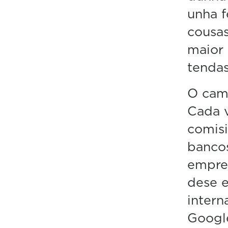
unha f
cousas
maior 
tendas
O camb
Cada 
comisi
bancos
empres
dese 
intern
Googl