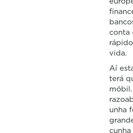
europe
financ
bancos
conta 
rápido
vida.
Aí est
terá 
móbil.
razoab
unha f
grande
cunha 