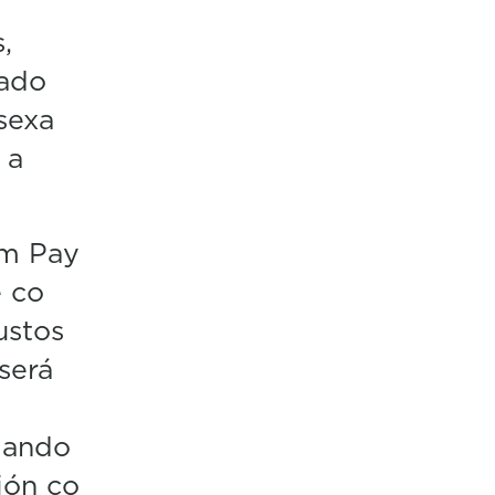
,
cado
sexa
 a
um Pay
 co
ustos
será
dando
ión co