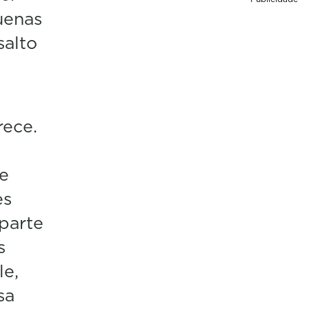
uenas
salto
rece.
re
es
parte
s
le,
sa