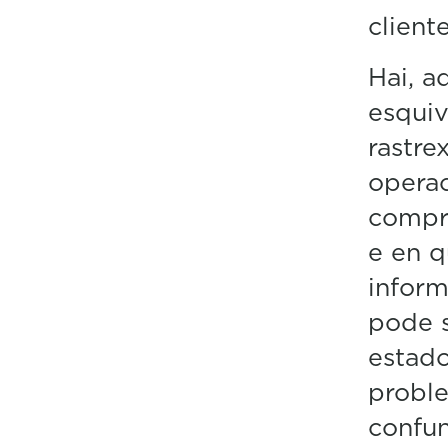
cliente
Hai, a
esquiv
rastre
opera
compr
e en q
inform
pode s
estado
proble
confun