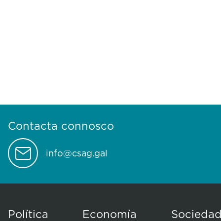
Contacta connosco
info@csag.gal
Política
Economía
Socieda