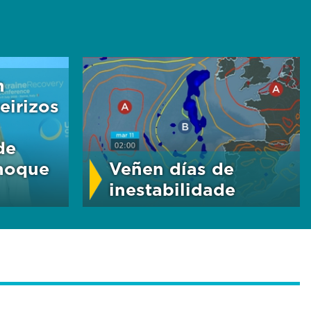
n
eirizos
de
choque
Veñen días de
inestabilidade