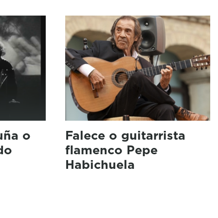
uña o
Falece o guitarrista
do
flamenco Pepe
Habichuela