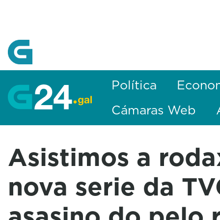
Skip to Main Content
Política
Econo
Cámaras Web
Asistimos a roda
nova serie da TV
asasino do pelo 