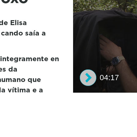
de Elisa
cando saía a
 integramente en
es da
04:17
 humano que
a vítima e a
0
s
e
c
o
n
d
s