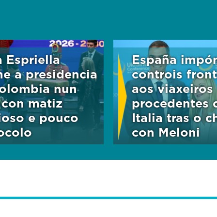
u
m
e
5
0
%
a Espriella
España impó
e a presidencia
controis front
olombia nun
aos viaxeiros
 con matiz
procedentes 
xioso e pouco
Italia tras o 
ocolo
con Meloni