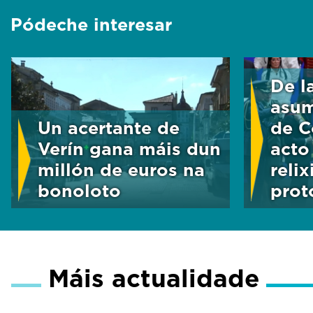
Pódeche interesar
De l
asum
Un acertante de
de C
Verín gana máis dun
acto
millón de euros na
reli
bonoloto
prot
Máis actualidade