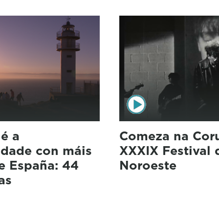
 é a
Comeza na Cor
dade con máis
XXXIX Festival 
e España: 44
Noroeste
as