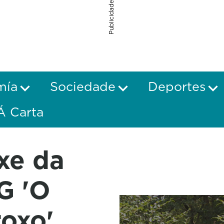
Publicidade
mía
Sociedade
Deportes
Á Carta
xe da
G 'O
roxo'