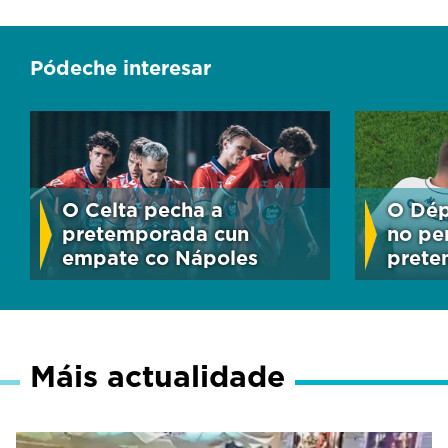
Pódeche interesar
O Celta pecha a
O Dép
pretemporada cun
no pe
empate co Nápoles
pret
Máis actualidade