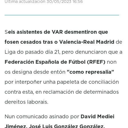
Última actualización 30/05/2023 16:56
0
s
e
c
o
S
eis asistentes de VAR desmentiron que
n
d
fosen cesados tras o Valencia-Real Madrid
de
s
Liga do pasado día 21, pero denunciaron que a
Federación Española de Fútbol (RFEF)
non
os designa desde entón
"como represalia"
por interpoñer unha papeleta de conciliación
contra esta, en reclamación de determinados
dereitos laborais.
Nun comunicado asinado por
David Mediei
Jiménez, José Luis González González,