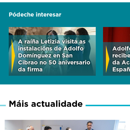
Pódeche interesar
A raíña Letizia visita as
instalacións de Adolfo
Adolf
Domínguez en San
recib
Cibrao no 50 aniversario
da Ac
da firma
Españ
Máis actualidade