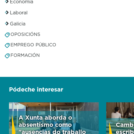
Economía
Laboral
Galicia
OPOSICIÓNS
EMPREGO PÚBLICO
FORMACIÓN
Pódeche interesar
A Xunta aborda o
absentismo como
Cambi
"ausencias do traballo
escrib