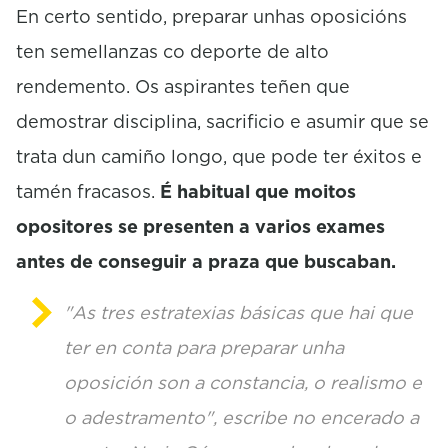
En certo sentido, preparar unhas oposicións
n
d
ten semellanzas co deporte de alto
s
o
rendemento. Os aspirantes teñen que
f
0
demostrar disciplina, sacrificio e asumir que se
s
e
trata dun camiño longo, que pode ter éxitos e
c
tamén fracasos.
É habitual que moitos
o
n
opositores se presenten a varios exames
d
s
antes de conseguir a praza que buscaban.
"As tres estratexias básicas que hai que
ter en conta para preparar unha
oposición son a constancia, o realismo e
o adestramento", escribe no encerado a