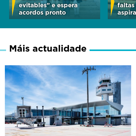
evitables" e espera
falta
acordos pronto
aspir
Máis actualidade