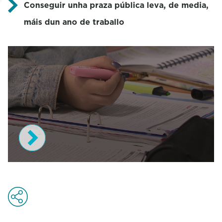
Conseguir unha praza pública leva, de media,
máis dun ano de traballo
0
s
e
c
o
n