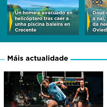
Un home é evacuado en
Dous d
helicóptero tras caer a
a nai,
unha piscina baleira en
da ne
Crecente
Ovie
Máis actualidade