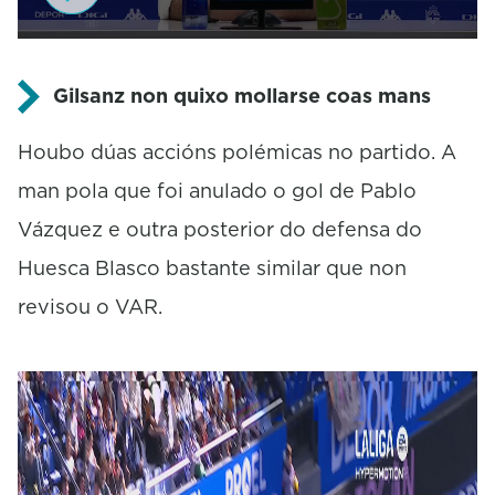
0
s
e
Gilsanz non quixo mollarse coas mans
c
o
Houbo dúas accións polémicas no partido. A
n
d
man pola que foi anulado o gol de Pablo
s
o
Vázquez e outra posterior do defensa do
f
0
Huesca Blasco bastante similar que non
s
e
revisou o VAR.
c
o
n
d
s