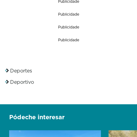
Publicidade
d
s
Publicidade
o
f
0
Publicidade
s
e
Publicidade
c
o
n
d
s
Deportes
Deportivo
Pódeche interesar