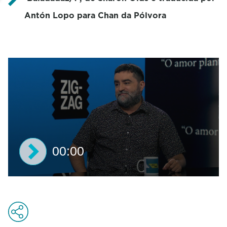
Antón Lopo para Chan da Pólvora
00:00
0
s
e
c
o