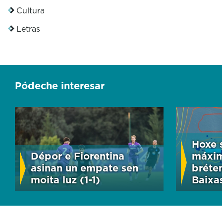
Cultura
Letras
Pódeche interesar
Hoxe 
Dépor e Fiorentina
máxim
asinan un empate sen
bréte
moita luz (1-1)
Baixas