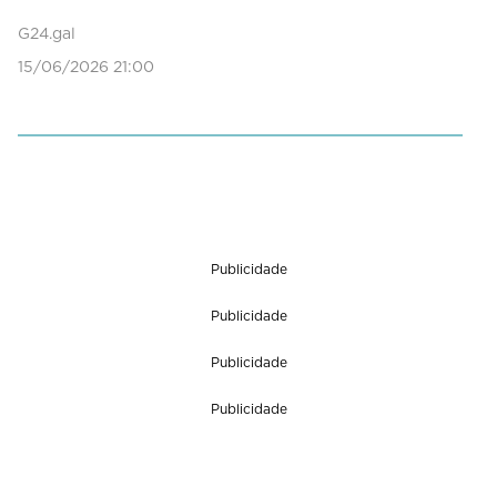
n
d
G24.gal
s
15/06/2026 21:00
o
f
0
s
e
c
o
n
d
s
Publicidade
Publicidade
Publicidade
Publicidade