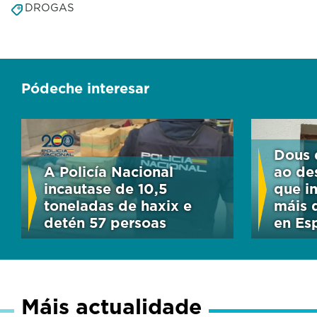
DROGAS
Pódeche interesar
Dous 
A Policía Nacional
ao de
incautase de 10,5
que i
toneladas de haxix e
máis 
detén 57 persoas
en Es
Máis actualidade