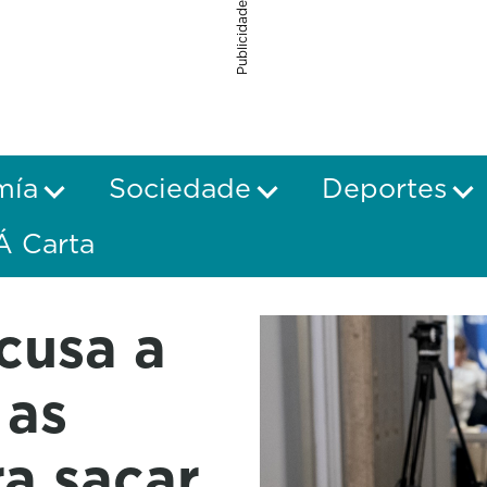
Publicidade
mía
Sociedade
Deportes
Á Carta
cusa a
 as
a sacar