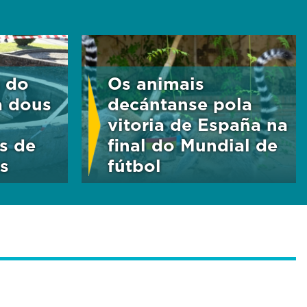
n do
Os animais
a dous
decántanse pola
vitoria de España na
s de
final do Mundial de
s
fútbol