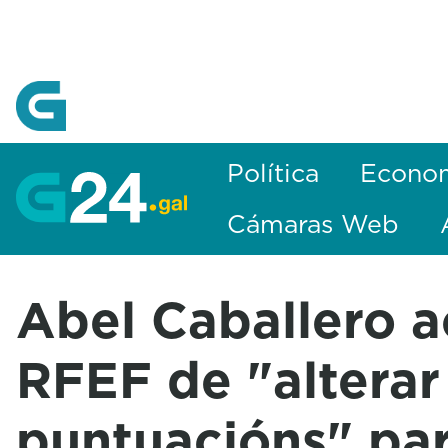
Skip to Main Content
Política
Econo
Cámaras Web
Abel Caballero a
RFEF de "alterar
puntuacións" par