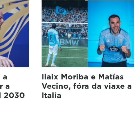
 a
Ilaix Moriba e Matías
r a
Vecino, fóra da viaxe a
l 2030
Italia