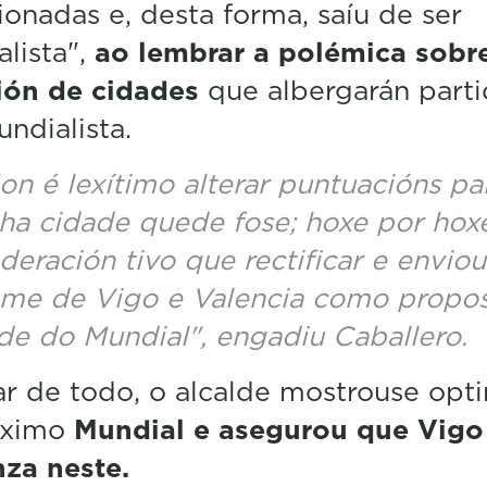
ionadas e, desta forma, saíu de ser
lista",
ao lembrar a polémica sobr
sión de cidades
que albergarán parti
undialista.
on é lexítimo alterar puntuacións pa
ha cidade quede fose; hoxe por hox
deración tivo que rectificar e enviou
me de Vigo e Valencia como propos
de do Mundial", engadiu Caballero.
r de todo, o alcalde mostrouse opti
óximo
Mundial e asegurou que Vigo 
za neste.