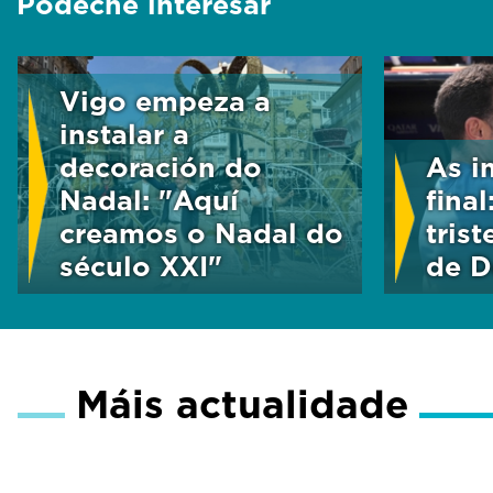
Pódeche interesar
Vigo empeza a
instalar a
decoración do
As i
Nadal: "Aquí
final
creamos o Nadal do
trist
século XXI"
de D
Máis actualidade