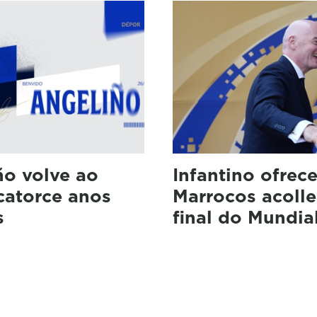
ño volve ao
Infantino ofrece
catorce anos
Marrocos acolle
s
final do Mundia