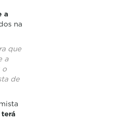
e a
dos na
ra que
e a
 o
ta de
mista
terá