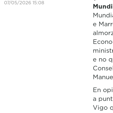
07/05/2026 15:08
Mundi
Mundia
e Marr
almor
Econo
minist
e no q
Consel
Manue
En opi
a punt
Vigo q