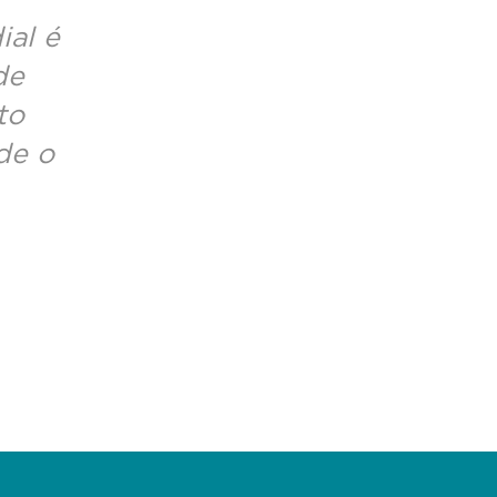
ial é
de
to
de o