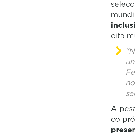
selecc
mundia
inclu
cita m
"N
un
Fe
no
se
A pesa
co pr
presen