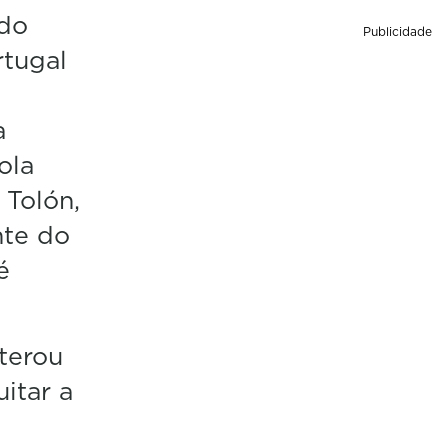
 do
Publicidade
rtugal
a
ola
 Tolón,
nte do
é
terou
itar a