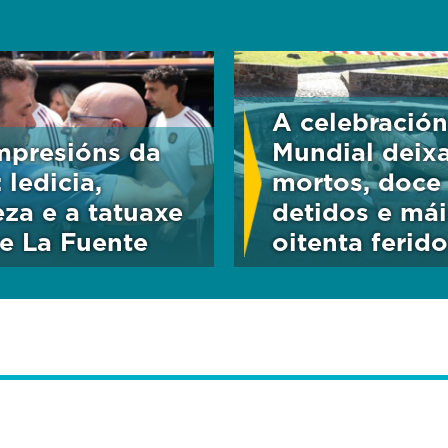
A celebració
mpresións da
Mundial deix
: ledicia,
mortos, doce
eza e a tatuaxe
detidos e mái
e La Fuente
oitenta ferido