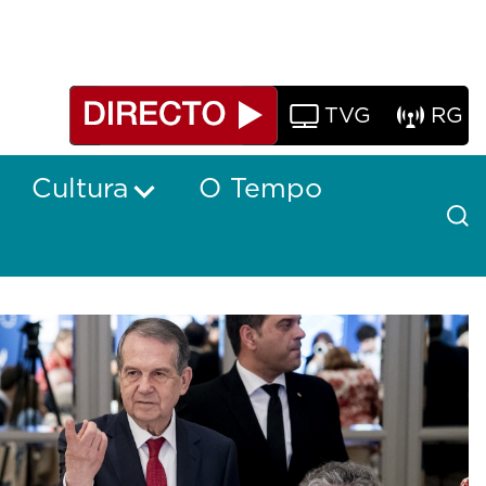
TVG
RG
Cultura
O Tempo