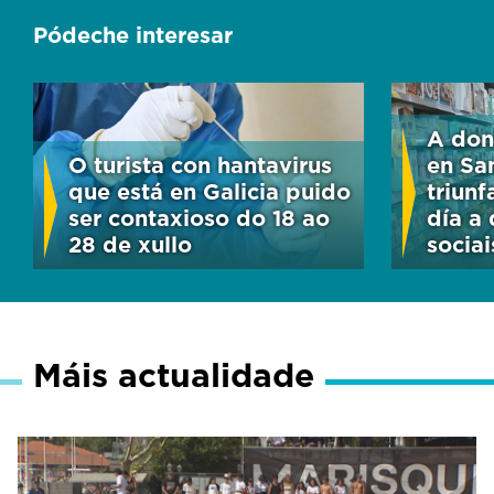
Pódeche interesar
A don
O turista con hantavirus
en Sa
que está en Galicia puido
triun
ser contaxioso do 18 ao
día a 
28 de xullo
sociai
Máis actualidade