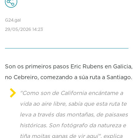
c
o
n
d
G24.gal
s
29/05/2026 14:23
o
f
1
m
i
n
u
Son os primeiros pasos Eric Rubens en Galicia,
t
no Cebreiro, comezando a súa ruta a Santiago.
e
,
2
"Como son de California encántame a
8
s
vida ao aire libre, sabía que esta ruta te
e
c
leva a través das montañas, de paisaxes
o
n
históricas. Son fotógrafo da natureza e
d
s
tiña moitas ganas de vir aquí", explica