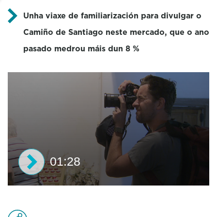
Unha viaxe de familiarización para divulgar o
Camiño de Santiago neste mercado, que o ano
pasado medrou máis dun 8 %
01:28
0
s
e