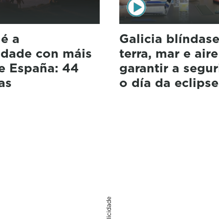
 é a
Galicia blíndas
dade con máis
terra, mar e air
e España: 44
garantir a segu
as
o día da eclipse
Publicidade