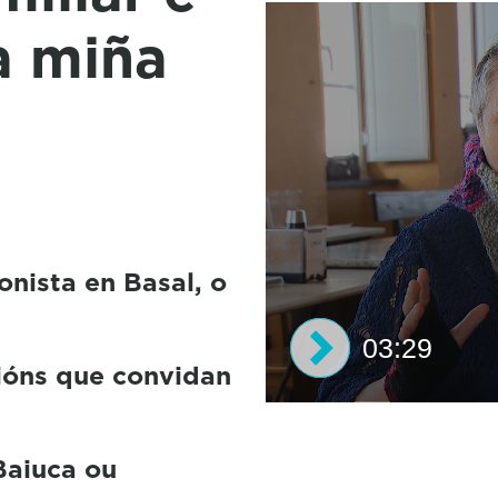
a miña
nista en Basal, o
03:29
cións que convidan
0
s
e
Baiuca ou
c
o