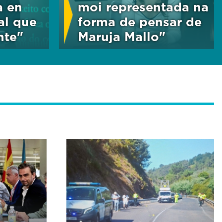
a en
moi representada na
ual que
forma de pensar de
nte"
Maruja Mallo"