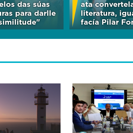
los das súas
ata convertel
uras para darlle
literatura, ig
similitude"
facía Pilar Fo