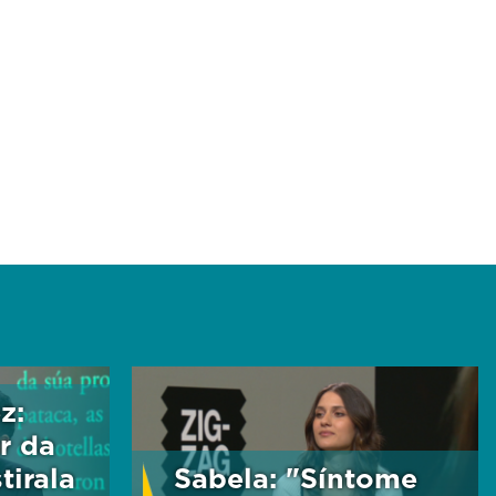
z:
r da
tirala
Sabela: "Síntome