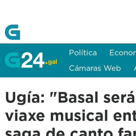
Skip to Main Content
Política
Econo
Cámaras Web
Ugía: "Basal ser
viaxe musical en
saga de canto fa