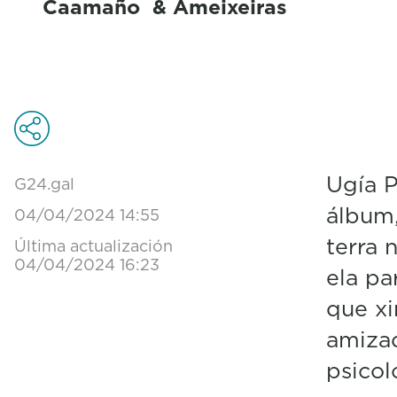
Caamaño & Ameixeiras
Ugía P
G24.gal
álbum
04/04/2024 14:55
terra 
Última actualización
04/04/2024 16:23
ela pa
que xi
amizad
psicol