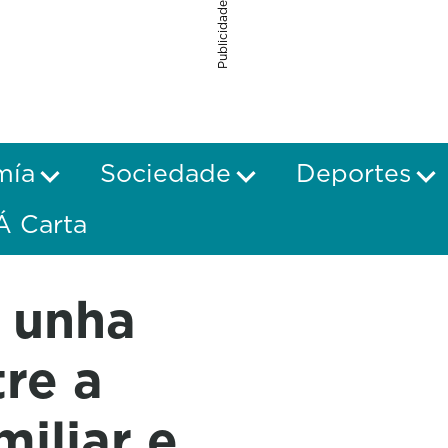
Publicidade
mía
Sociedade
Deportes
Á Carta
á unha
tre a
miliar e