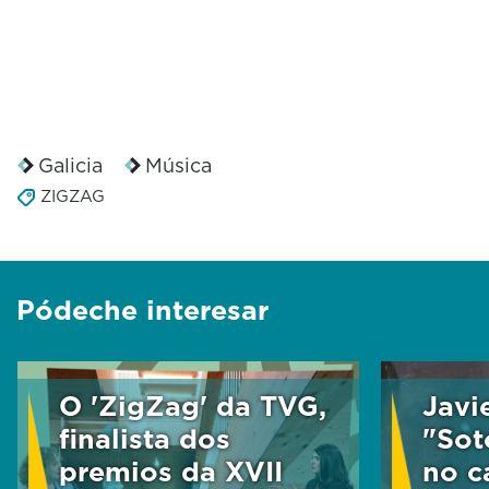
Galicia
Música
ZIGZAG
Pódeche interesar
O 'ZigZag' da TVG,
Javi
finalista dos
"Sot
premios da XVII
no c