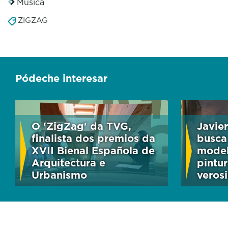
Música
ZIGZAG
Pódeche interesar
O 'ZigZag' da TVG,
Javie
finalista dos premios da
busca
XVII Bienal Española de
model
Arquitectura e
pintur
Urbanismo
veros