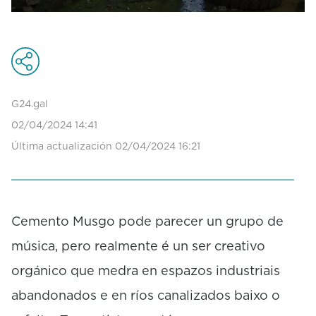
0
s
e
c
o
n
d
G24.gal
s
02/04/2024 14:41
o
f
Última actualización 02/04/2024 16:21
0
s
e
c
o
Cemento Musgo pode parecer un grupo de
n
d
música, pero realmente é un ser creativo
s
orgánico que medra en espazos industriais
abandonados e en ríos canalizados baixo o