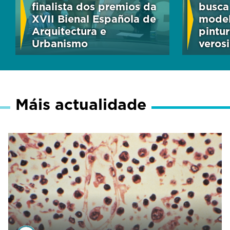
finalista dos premios da
busca
XVII Bienal Española de
model
Arquitectura e
pintur
Urbanismo
veros
Máis actualidade