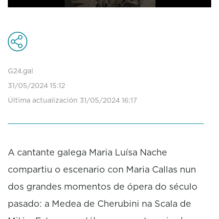
0
s
e
c
o
n
d
G24.gal
s
31/05/2024 15:12
o
f
Última actualización 31/05/2024 16:17
0
s
e
c
o
A cantante galega Maria Luísa Nache
n
d
compartiu o escenario con Maria Callas nun
s
dos grandes momentos de ópera do século
pasado: a Medea de Cherubini na Scala de