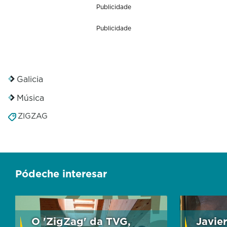
Publicidade
Publicidade
Galicia
Música
ZIGZAG
Pódeche interesar
O 'ZigZag' da TVG,
Javie