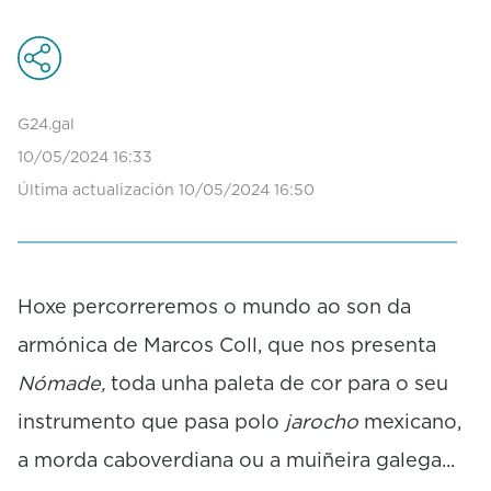
s
e
c
o
n
d
G24.gal
s
10/05/2024 16:33
o
f
Última actualización 10/05/2024 16:50
0
s
e
c
o
Hoxe percorreremos o mundo ao son da
n
d
armónica de Marcos Coll, que nos presenta
s
Nómade,
toda unha paleta de cor para o seu
instrumento que pasa polo
jarocho
mexicano,
a morda caboverdiana ou a muiñeira galega...