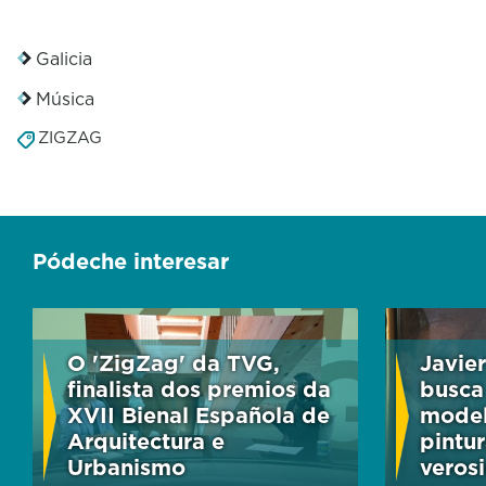
Galicia
Música
ZIGZAG
Pódeche interesar
O 'ZigZag' da TVG,
Javie
finalista dos premios da
busca
XVII Bienal Española de
model
Arquitectura e
pintur
Urbanismo
veros