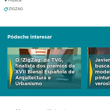
ZIGZAG
Pódeche interesar
O 'ZigZag' da TVG,
Javie
finalista dos premios da
busca
XVII Bienal Española de
model
Arquitectura e
pintur
Urbanismo
veros