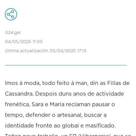
c
o
n
d
s
G24.gal
o
f
04/05/2025 11:30
0
Última actualización 30/04/2025 17:13
s
e
c
o
n
d
Imos á moda, todo feito á man, din as Fillas de
s
Cassandra. Despois duns anos de actividade
frenética, Sara e María reclaman pausar o
tempo, defender o artesanal, buscar a
identidade fronte ao global e masificado.