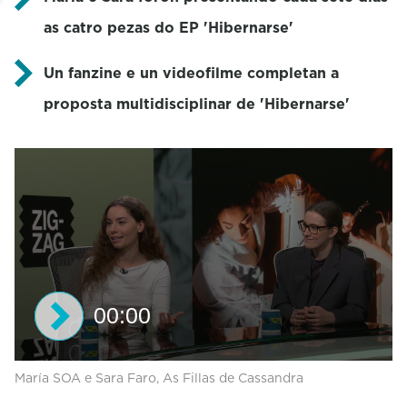
as catro pezas do EP 'Hibernarse'
Un fanzine e un videofilme completan a
proposta multidisciplinar de 'Hibernarse'
00:00
0
María SOA e Sara Faro, As Fillas de Cassandra
s
e