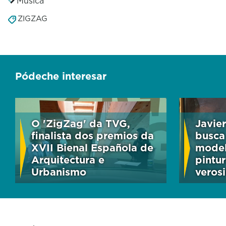
Música
ZIGZAG
Pódeche interesar
O 'ZigZag' da TVG,
Javie
finalista dos premios da
busca
XVII Bienal Española de
model
Arquitectura e
pintur
Urbanismo
veros