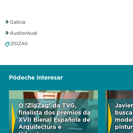
Galicia
Audiovisual
ZIGZAG
Pódeche interesar
O 'ZigZag' da TVG,
Javie
finalista dos premios da
busca
XVII Bienal Española de
model
Arquitectura e
pintur