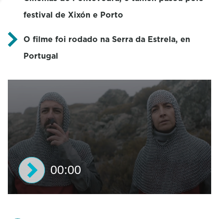
festival de Xixón e Porto
O filme foi rodado na Serra da Estrela, en
Portugal
00:00
0
s
e