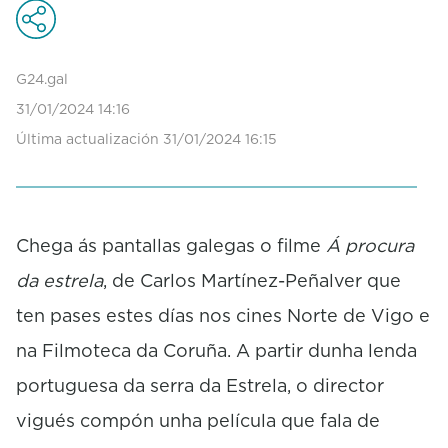
c
o
n
d
G24.gal
s
31/01/2024 14:16
o
f
Última actualización 31/01/2024 16:15
0
s
e
c
o
Chega ás pantallas galegas o filme
Á procura
n
d
da estrela
, de Carlos Martínez-Peñalver que
s
ten pases estes días nos cines Norte de Vigo e
na Filmoteca da Coruña. A partir dunha lenda
portuguesa da serra da Estrela, o director
vigués compón unha película que fala de