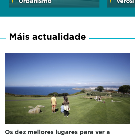
Urbanismo
veros
Máis actualidade
Os dez mellores lugares para ver a