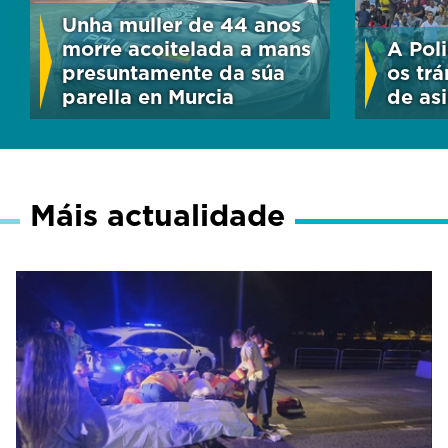
Unha muller de 44 anos
morre acoitelada a mans
A Poli
presuntamente da súa
os trá
parella en Murcia
de as
Máis actualidade