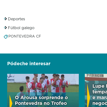
o
n
d
s
Deportes
Fútbol galego
PONTEVEDRA CF
Pódeche interesar
Lupe M
tempa
O Arousa sorprende o
e mar
Pontevedra no Trofeo
negoc