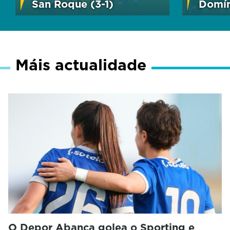
San Roque (3-1)
Domí
Máis actualidade
O Depor Abanca golea o Sporting e