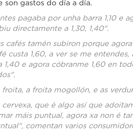
 son gastos do día a día.
ntes pagaba por unha barra 1,10 e a
biu directamente a 1,30, 1,40".
s cafés tamén subiron porque agora
fé custa 1,60, a ver se me entendes, 
a 1,40 e agora cóbranme 1,60 en tod
dos".
 froita, a froita mogollón, e as verdur
 cervexa, que é algo así que adoita
mar máis puntual, agora xa non é ta
ntual", comentan varios consumidor