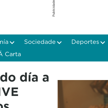
Publicidade
mía
Sociedade
Deportes
Á Carta
do día a
 IVE
os