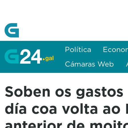
Skip to Main Content
Política
Econo
Cámaras Web
Soben os gastos 
día coa volta ao
anterior de moit