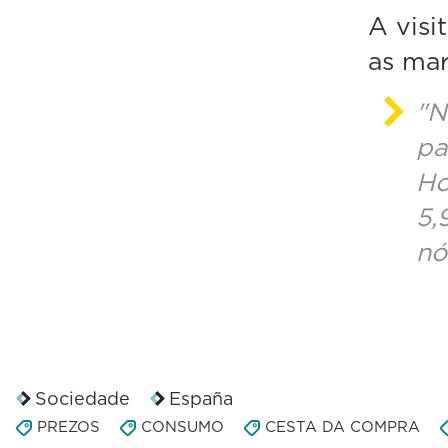
A visi
as mar
"N
pa
Ho
5,
nó
Sociedade
España
PREZOS
CONSUMO
CESTA DA COMPRA