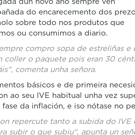
gada dun novo ano sempre vén
m
añada do encarecemento dos prezo
i
n
olo sobre todo nos produtos que
u
t
mos ou consumimos a diario.
e
,
3
empre compro sopa de estreliñas e
6
n coller o paquete pois eran 30 cén
s
e
is", comenta unha señora.
c
o
n
mentos básicos e de primeira neces
d
s
on ao seu IVE habitual unha vez sup
V
o
 fase da inflación, e iso nótase no pe
l
u
on repercute tanto a subida do IVE
m
e
ra subir o que subiu", apunta un seño
5