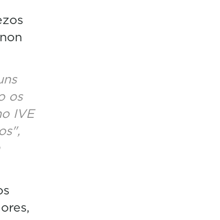
ezos
 non
uns
o os
no IVE
os",
os
ores,