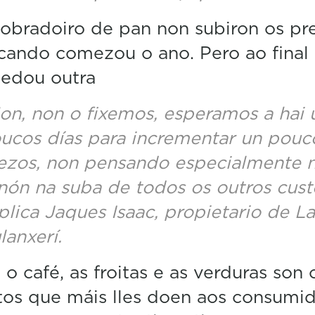
0
%
obradoiro de pan non subiron os pr
cando comezou o ano. Pero ao final
uedou outra
on, non o fixemos, esperamos a hai 
ucos días para incrementar un pouc
ezos, non pensando especialmente 
nón na suba de todos os outros cust
plica Jaques Isaac, propietario de La
lanxerí.
 o café, as froitas e as verduras son 
os que máis lles doen aos consumid