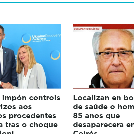
 impón controis
Localizan en bo
rizos aos
de saúde o hom
os procedentes
85 anos que
ia tras o choque
desaparecera e
loni
Coirós