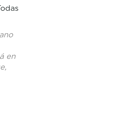
Todas
.
ano
tá en
e,