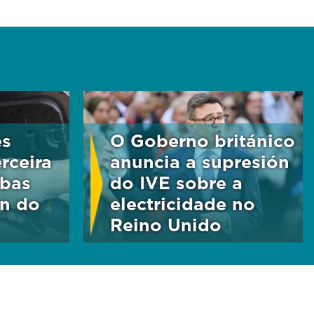
es
O Goberno británico
rceira
anuncia a supresión
bas
do IVE sobre a
ón do
electricidade no
Reino Unido