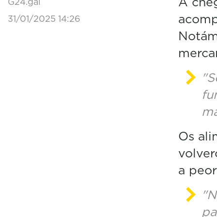
A che
G24.gal
acomp
31/01/2025 14:26
Notám
merca
"S
fu
má
Os ali
volver
a peor
"N
pa