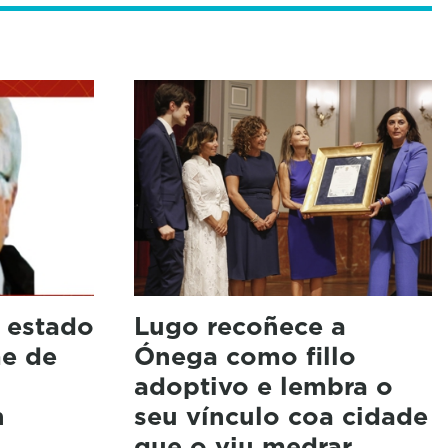
 estado
Lugo recoñece a
e de
Ónega como fillo
adoptivo e lembra o
n
seu vínculo coa cidade
que o viu medrar