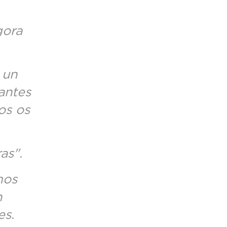
gora
 un
antes
os os
as".
mos
n
es.