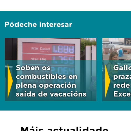
Pódeche interesar
Soben os
Gali
combustibles en
praz
plena operación
rede
saída de vacacións
Exce
Máis actualidade