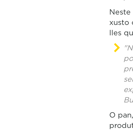
Neste 
xusto 
lles q
"N
po
pr
se
ex
Bu
O pan,
produt