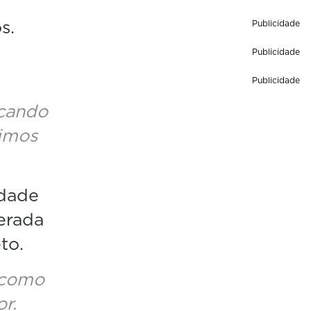
s.
Publicidade
Publicidade
Publicidade
 cando
timos
idade
erada
to.
 como
r.