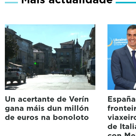
Un acertante de Verín
España
gana máis dun millón
frontei
de euros na bonoloto
viaxeir
de Ital
con Me