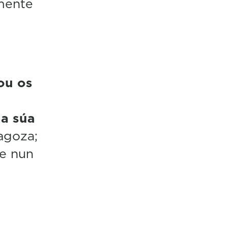
amente
u
ou os
 a súa
agoza;
 e nun