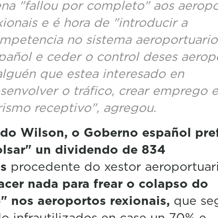
na "fallou por completo" aos aerop
xionais e é hora de "introducir a
mpetencia no sistema aeroportuario
pañol e ceder o control deses aerop
alguén que estea interesado en
senvolver o tráfico, crear emprego e
rismo receptivo", agregou.
do Wilson, o Goberno español pref
lsar" un dividendo de 834
ns
procedente do xestor aeroportuar
acer nada para frear o colapso do
o" nos aeroportos rexionais,
que se
o infrautilizados en case un 70% e