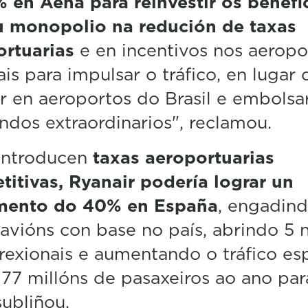
 en Aena para reinvestir os benefi
u monopolio na redución de taxas
ortuarias
e en incentivos nos aeropo
ais para impulsar o tráfico, en lugar 
ir en aeroportos do Brasil e embolsa
ndos extraordinarios", reclamou.
 introducen
taxas aeroportuarias
itivas, Ryanair podería lograr un
mento do 40% en España
, engadin
avións con base no país, abrindo 5 
rexionais e aumentando o tráfico es
 77 millóns de pasaxeiros ao ano par
subliñou.