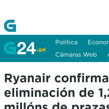
Skip to Main Content
Política
Econo
Cámaras Web
Ryanair confirma
eliminación de 1,
millóns de praza