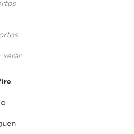
ortos
ortos
 xerar
ire
io
guen