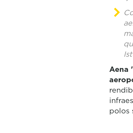
Co
ae
ma
qu
Is
Aena "
aerop
rendib
infrae
polos 