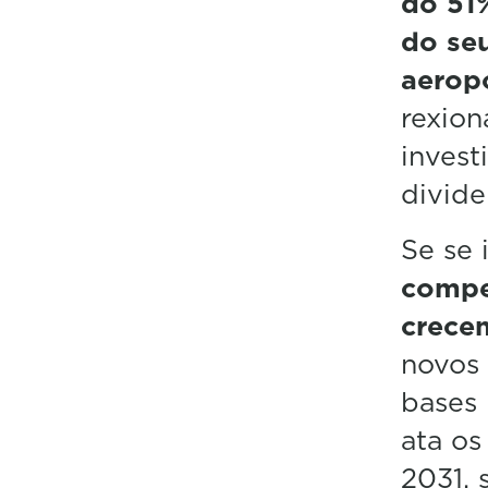
do 51%
do se
aerop
rexion
invest
divide
Se se
compet
crece
novos 
bases 
ata os
2031, 