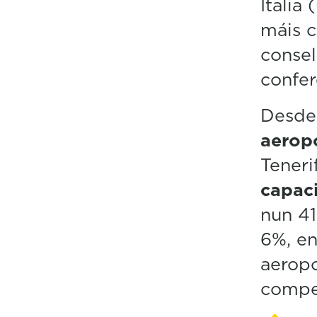
Italia
máis c
consel
confer
Desde
aerop
Teneri
capac
nun 41
6%, en
aerop
compet