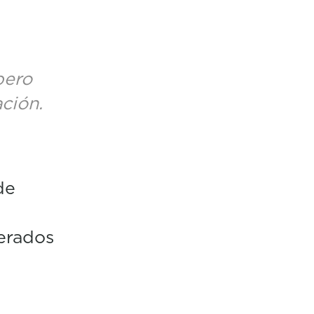
pero
ción.
de
xerados