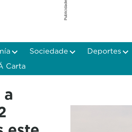
Publicidade
mía
Sociedade
Deportes
Á Carta
 a
2
s este