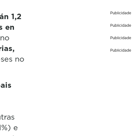
Publicidade
án 1,2
s en
Publicidade
ono
Publicidade
ias,
Publicidade
eses no
ais
tras
1%) e