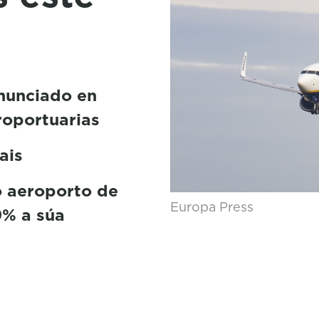
nunciado en
roportuarias
ais
o aeroporto de
Europa Press
9% a súa