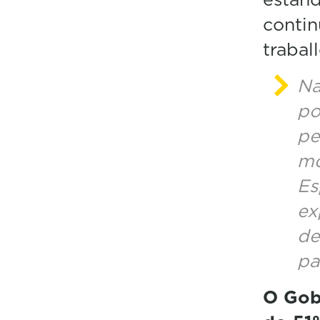
contin
traball
Na
po
pe
mo
Es
ex
de
pa
O Gobe