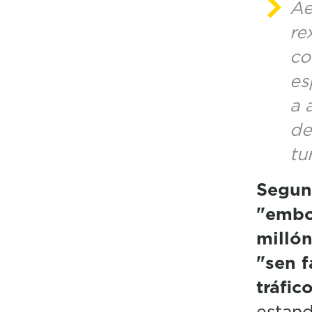
Ae
re
co
es
a 
de
tu
Segun
"embo
milló
"sen f
tráfic
estand