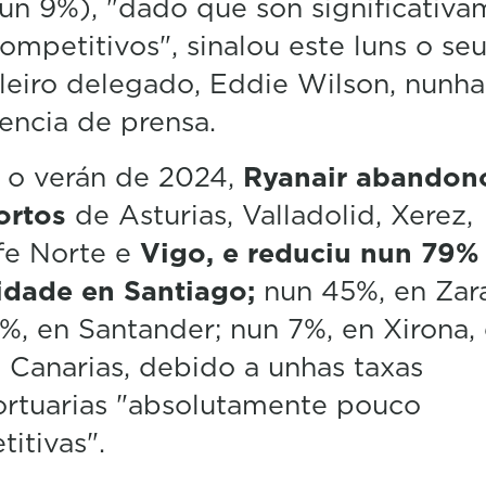
 (un 9%), "dado que son significativ
ompetitivos", sinalou este luns o se
leiro delegado, Eddie Wilson, nunha
encia de prensa.
 o verán de 2024,
Ryanair abandon
ortos
de Asturias, Valladolid, Xerez,
fe Norte e
Vigo, e reduciu nun 79%
idade en Santiago;
nun 45%, en Zar
%, en Santander; nun 7%, en Xirona,
 Canarias, debido a unhas taxas
ortuarias "absolutamente pouco
itivas".