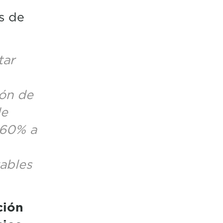
s de
tar
ión de
de
 60% a
ables
ción