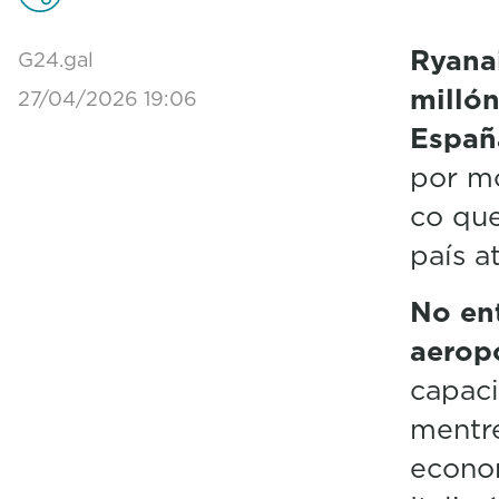
Ryanai
G24.gal
millón
27/04/2026 19:06
Españ
por m
co que
país a
No ent
aerop
capaci
mentre
econom