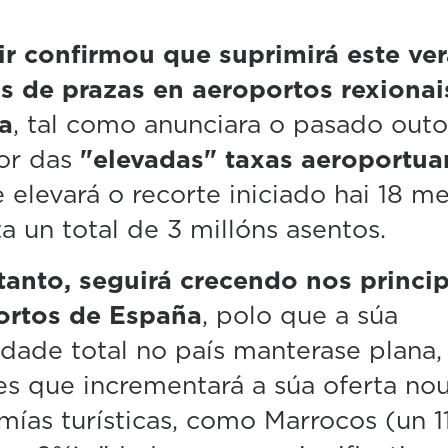
r confirmou que suprimirá este ver
s de prazas en aeroportos rexionai
a
, tal como anunciara o pasado out
or das
"elevadas" taxas aeroportuar
 elevará o recorte iniciado hai 18 m
ta un total de 3 millóns asentos.
anto, seguirá crecendo nos princip
ortos de España
, polo que a súa
dade total no país manterase plana,
s que incrementará a súa oferta nou
ías turísticas, como Marrocos (un 1