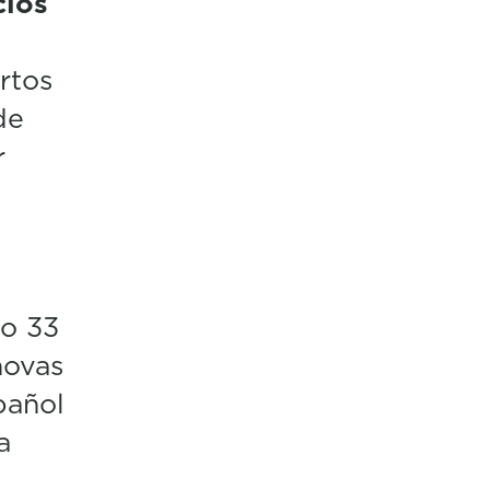
cios
rtos
de
r
do 33
novas
pañol
a