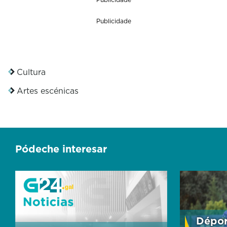
Publicidade
Cultura
Artes escénicas
Pódeche interesar
Dépor